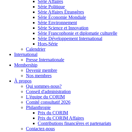
Série Affaires
Série Politique
Série Affaires Étrangères
Série Économie Mondiale
Série Environnement
Série Science et Innovation
Série Francophonie et diplomatie culturelle
Série Développement International
Hors-Série
Calendrier
International
Presse Internationale
Membership
Devenir membre
Nos membres
À propos
Qui sommes-nous?
Conseil d'administration
L'équipe du CORIM
Comité consultatif 2026
Philanthropie
Prix du CORIM
Prix du CORIM Affaires
Contributions financières et partenariats
Contactez-nous