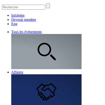
Infolettre
Devenir membre
Eng
Tous les événements
Affaires