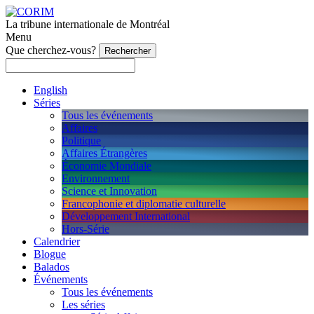
La tribune internationale de Montréal
Menu
Que cherchez-vous?
English
Séries
Tous les événements
Affaires
Politique
Affaires Étrangères
Économie Mondiale
Environnement
Science et Innovation
Francophonie et diplomatie culturelle
Développement International
Hors-Série
Calendrier
Blogue
Balados
Événements
Tous les événements
Les séries