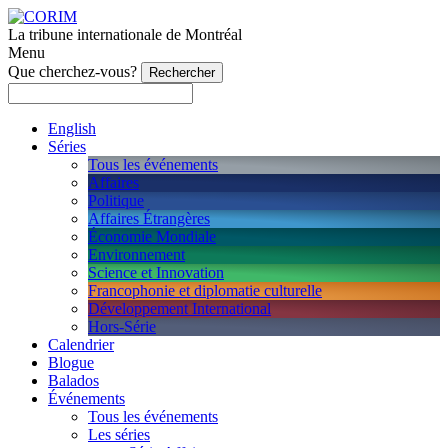
La tribune internationale de Montréal
Menu
Que cherchez-vous?
English
Séries
Tous les événements
Affaires
Politique
Affaires Étrangères
Économie Mondiale
Environnement
Science et Innovation
Francophonie et diplomatie culturelle
Développement International
Hors-Série
Calendrier
Blogue
Balados
Événements
Tous les événements
Les séries