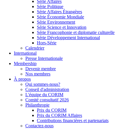
Série Affaires
Série Politique
Série Affaires Étrangères
Série Économie Mondiale
Série Environnement
Série Science et Innovation
Série Francophonie et diplomatie culturelle
Série Développement International
Hors-Série
Calendrier
International
Presse Internationale
Membership
Devenir membre
Nos membres
À propos
Qui sommes-nous?
Conseil d'administration
L'équipe du CORIM
Comité consultatif 2026
Philanthropie
Prix du CORIM
Prix du CORIM Affaires
Contributions financières et partenariats
Contactez-nous