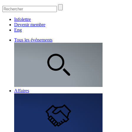
Infolettre
Devenir membre
Eng
Tous les événements
Affaires