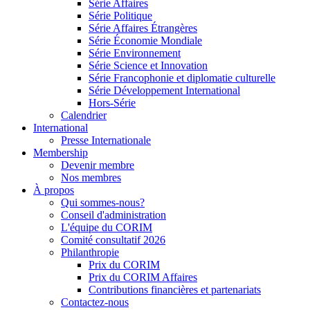
Série Affaires
Série Politique
Série Affaires Étrangères
Série Économie Mondiale
Série Environnement
Série Science et Innovation
Série Francophonie et diplomatie culturelle
Série Développement International
Hors-Série
Calendrier
International
Presse Internationale
Membership
Devenir membre
Nos membres
À propos
Qui sommes-nous?
Conseil d'administration
L'équipe du CORIM
Comité consultatif 2026
Philanthropie
Prix du CORIM
Prix du CORIM Affaires
Contributions financières et partenariats
Contactez-nous