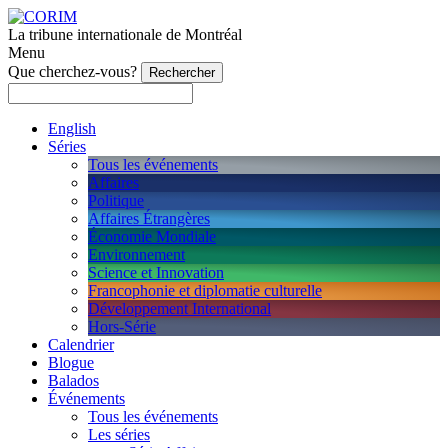
La tribune internationale de Montréal
Menu
Que cherchez-vous?
English
Séries
Tous les événements
Affaires
Politique
Affaires Étrangères
Économie Mondiale
Environnement
Science et Innovation
Francophonie et diplomatie culturelle
Développement International
Hors-Série
Calendrier
Blogue
Balados
Événements
Tous les événements
Les séries