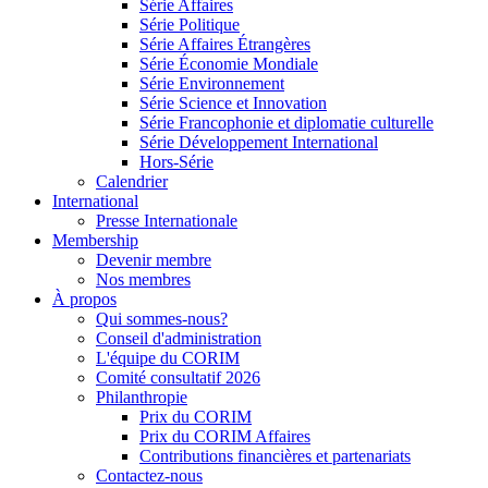
Série Affaires
Série Politique
Série Affaires Étrangères
Série Économie Mondiale
Série Environnement
Série Science et Innovation
Série Francophonie et diplomatie culturelle
Série Développement International
Hors-Série
Calendrier
International
Presse Internationale
Membership
Devenir membre
Nos membres
À propos
Qui sommes-nous?
Conseil d'administration
L'équipe du CORIM
Comité consultatif 2026
Philanthropie
Prix du CORIM
Prix du CORIM Affaires
Contributions financières et partenariats
Contactez-nous