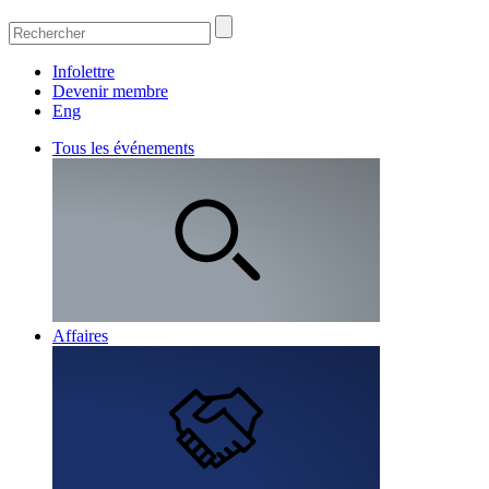
Infolettre
Devenir membre
Eng
Tous les événements
Affaires