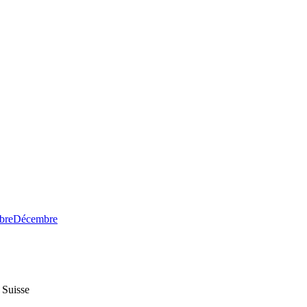
bre
Décembre
 Suisse