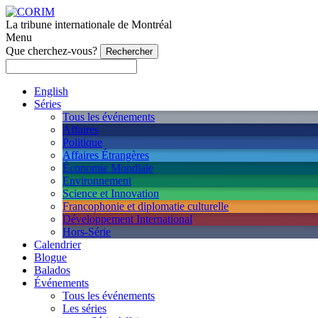
La tribune internationale de Montréal
Menu
Que cherchez-vous?
English
Séries
Tous les événements
Affaires
Politique
Affaires Étrangères
Économie Mondiale
Environnement
Science et Innovation
Francophonie et diplomatie culturelle
Développement International
Hors-Série
Calendrier
Blogue
Balados
Événements
Tous les événements
Les séries