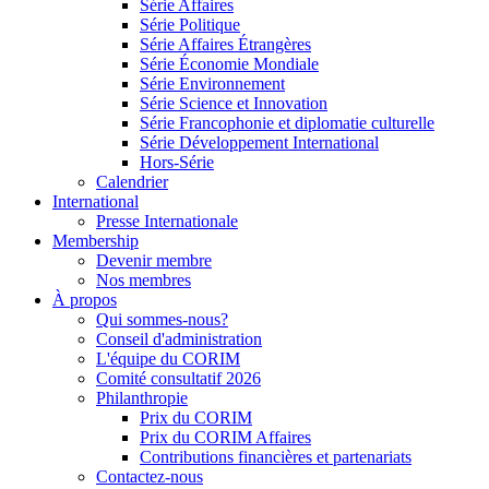
Série Affaires
Série Politique
Série Affaires Étrangères
Série Économie Mondiale
Série Environnement
Série Science et Innovation
Série Francophonie et diplomatie culturelle
Série Développement International
Hors-Série
Calendrier
International
Presse Internationale
Membership
Devenir membre
Nos membres
À propos
Qui sommes-nous?
Conseil d'administration
L'équipe du CORIM
Comité consultatif 2026
Philanthropie
Prix du CORIM
Prix du CORIM Affaires
Contributions financières et partenariats
Contactez-nous