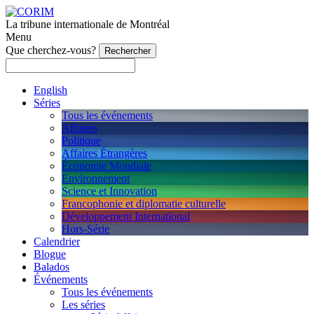
La tribune internationale de Montréal
Menu
Que cherchez-vous?
English
Séries
Tous les événements
Affaires
Politique
Affaires Étrangères
Économie Mondiale
Environnement
Science et Innovation
Francophonie et diplomatie culturelle
Développement International
Hors-Série
Calendrier
Blogue
Balados
Événements
Tous les événements
Les séries