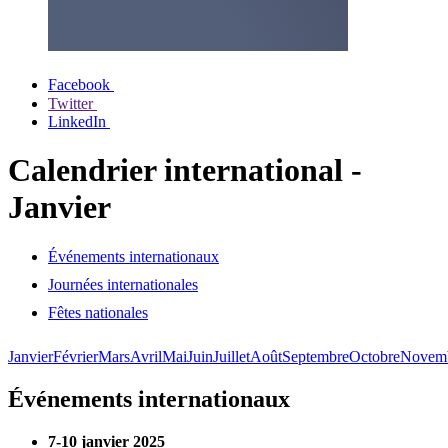
Facebook
Twitter
LinkedIn
Calendrier international -
Janvier
Événements internationaux
Journées internationales
Fêtes nationales
Janvier
Février
Mars
Avril
Mai
Juin
Juillet
Août
Septembre
Octobre
Novem
Événements internationaux
7-10 janvier 2025