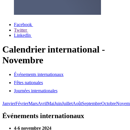
Facebook
Twitter
LinkedIn
Calendrier international -
Novembre
Événements internationaux
Fêtes nationales
Journées internationales
Janvier
Février
Mars
Avril
Mai
Juin
Juillet
Août
Septembre
Octobre
Novem
Événements internationaux
4-6 novembre 2024