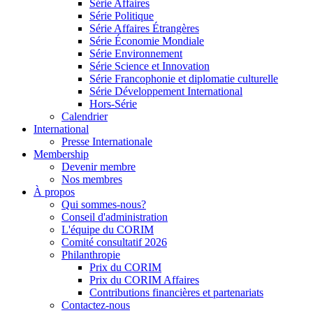
Série Affaires
Série Politique
Série Affaires Étrangères
Série Économie Mondiale
Série Environnement
Série Science et Innovation
Série Francophonie et diplomatie culturelle
Série Développement International
Hors-Série
Calendrier
International
Presse Internationale
Membership
Devenir membre
Nos membres
À propos
Qui sommes-nous?
Conseil d'administration
L'équipe du CORIM
Comité consultatif 2026
Philanthropie
Prix du CORIM
Prix du CORIM Affaires
Contributions financières et partenariats
Contactez-nous