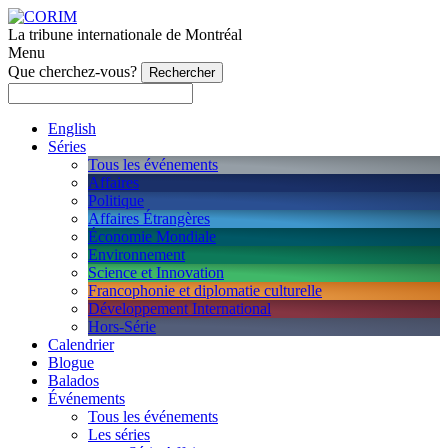
La tribune internationale de Montréal
Menu
Que cherchez-vous?
English
Séries
Tous les événements
Affaires
Politique
Affaires Étrangères
Économie Mondiale
Environnement
Science et Innovation
Francophonie et diplomatie culturelle
Développement International
Hors-Série
Calendrier
Blogue
Balados
Événements
Tous les événements
Les séries