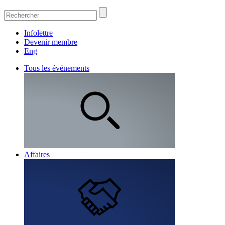
Infolettre
Devenir membre
Eng
Tous les événements
Affaires