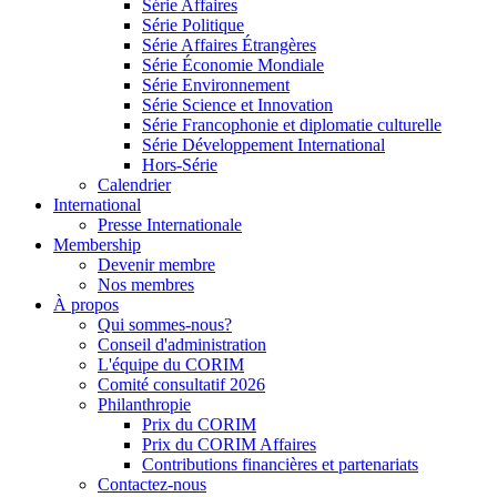
Série Affaires
Série Politique
Série Affaires Étrangères
Série Économie Mondiale
Série Environnement
Série Science et Innovation
Série Francophonie et diplomatie culturelle
Série Développement International
Hors-Série
Calendrier
International
Presse Internationale
Membership
Devenir membre
Nos membres
À propos
Qui sommes-nous?
Conseil d'administration
L'équipe du CORIM
Comité consultatif 2026
Philanthropie
Prix du CORIM
Prix du CORIM Affaires
Contributions financières et partenariats
Contactez-nous