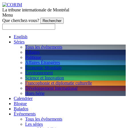
La tribune internationale de Montréal
Menu
Que cherchez-vous?
English
Séries
Tous les événements
Affaires
Politique
Affaires Étrangères
Économie Mondiale
Environnement
Science et Innovation
Francophonie et diplomatie culturelle
Développement International
Hors-Série
Calendrier
Blogue
Balados
Événements
Tous les événements
Les séries