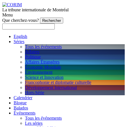
La tribune internationale de Montréal
Menu
Que cherchez-vous?
English
Séries
Tous les événements
Affaires
Politique
Affaires Étrangères
Économie Mondiale
Environnement
Science et Innovation
Francophonie et diplomatie culturelle
Développement International
Hors-Série
Calendrier
Blogue
Balados
Événements
Tous les événements
Les séries