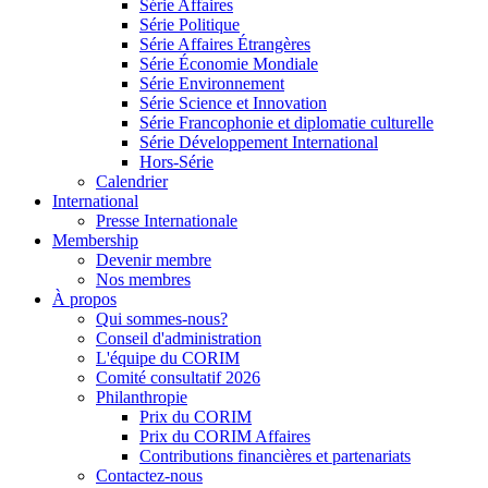
Série Affaires
Série Politique
Série Affaires Étrangères
Série Économie Mondiale
Série Environnement
Série Science et Innovation
Série Francophonie et diplomatie culturelle
Série Développement International
Hors-Série
Calendrier
International
Presse Internationale
Membership
Devenir membre
Nos membres
À propos
Qui sommes-nous?
Conseil d'administration
L'équipe du CORIM
Comité consultatif 2026
Philanthropie
Prix du CORIM
Prix du CORIM Affaires
Contributions financières et partenariats
Contactez-nous