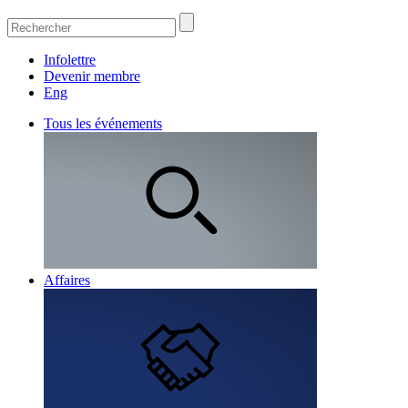
Infolettre
Devenir membre
Eng
Tous les événements
Affaires