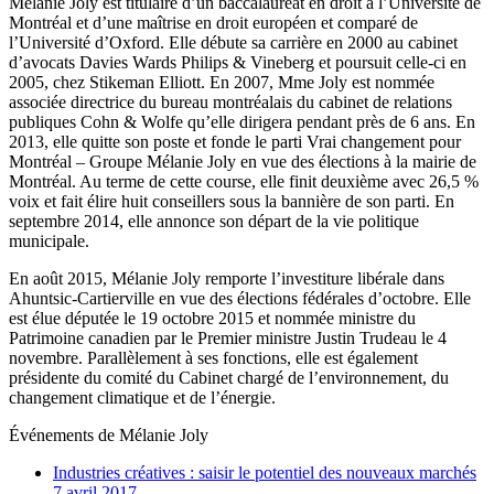
Mélanie Joly est titulaire d’un baccalauréat en droit à l’Université de
Montréal et d’une maîtrise en droit européen et comparé de
l’Université d’Oxford. Elle débute sa carrière en 2000 au cabinet
d’avocats Davies Wards Philips & Vineberg et poursuit celle-ci en
2005, chez Stikeman Elliott. En 2007, Mme Joly est nommée
associée directrice du bureau montréalais du cabinet de relations
publiques Cohn & Wolfe qu’elle dirigera pendant près de 6 ans. En
2013, elle quitte son poste et fonde le parti Vrai changement pour
Montréal – Groupe Mélanie Joly en vue des élections à la mairie de
Montréal. Au terme de cette course, elle finit deuxième avec 26,5 %
voix et fait élire huit conseillers sous la bannière de son parti. En
septembre 2014, elle annonce son départ de la vie politique
municipale.
En août 2015, Mélanie Joly remporte l’investiture libérale dans
Ahuntsic-Cartierville en vue des élections fédérales d’octobre. Elle
est élue députée le 19 octobre 2015 et nommée ministre du
Patrimoine canadien par le Premier ministre Justin Trudeau le 4
novembre. Parallèlement à ses fonctions, elle est également
présidente du comité du Cabinet chargé de l’environnement, du
changement climatique et de l’énergie.
Événements de
Mélanie Joly
Industries créatives : saisir le potentiel des nouveaux marchés
7 avril 2017