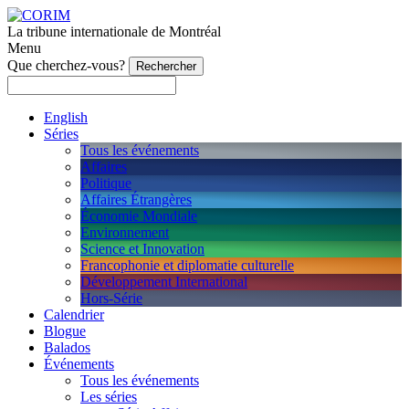
La tribune internationale de Montréal
Menu
Que cherchez-vous?
English
Séries
Tous les événements
Affaires
Politique
Affaires Étrangères
Économie Mondiale
Environnement
Science et Innovation
Francophonie et diplomatie culturelle
Développement International
Hors-Série
Calendrier
Blogue
Balados
Événements
Tous les événements
Les séries