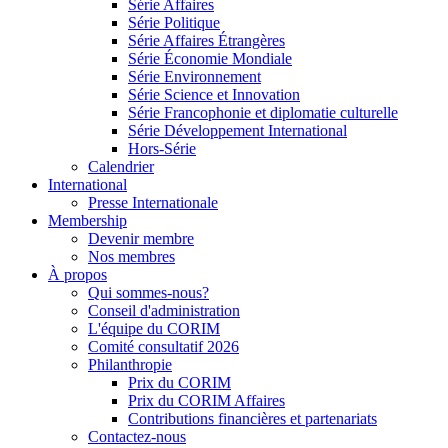
Série Affaires
Série Politique
Série Affaires Étrangères
Série Économie Mondiale
Série Environnement
Série Science et Innovation
Série Francophonie et diplomatie culturelle
Série Développement International
Hors-Série
Calendrier
International
Presse Internationale
Membership
Devenir membre
Nos membres
À propos
Qui sommes-nous?
Conseil d'administration
L'équipe du CORIM
Comité consultatif 2026
Philanthropie
Prix du CORIM
Prix du CORIM Affaires
Contributions financières et partenariats
Contactez-nous