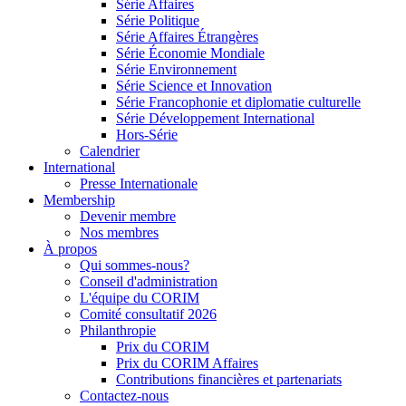
Série Affaires
Série Politique
Série Affaires Étrangères
Série Économie Mondiale
Série Environnement
Série Science et Innovation
Série Francophonie et diplomatie culturelle
Série Développement International
Hors-Série
Calendrier
International
Presse Internationale
Membership
Devenir membre
Nos membres
À propos
Qui sommes-nous?
Conseil d'administration
L'équipe du CORIM
Comité consultatif 2026
Philanthropie
Prix du CORIM
Prix du CORIM Affaires
Contributions financières et partenariats
Contactez-nous