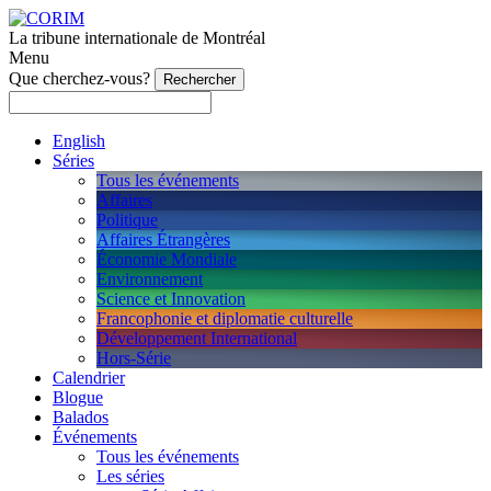
La tribune internationale de Montréal
Menu
Que cherchez-vous?
English
Séries
Tous les événements
Affaires
Politique
Affaires Étrangères
Économie Mondiale
Environnement
Science et Innovation
Francophonie et diplomatie culturelle
Développement International
Hors-Série
Calendrier
Blogue
Balados
Événements
Tous les événements
Les séries