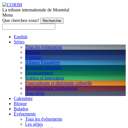
La tribune internationale de Montréal
Menu
Que cherchez-vous?
English
Séries
Tous les événements
Affaires
Politique
Affaires Étrangères
Économie Mondiale
Environnement
Science et Innovation
Francophonie et diplomatie culturelle
Développement International
Hors-Série
Calendrier
Blogue
Balados
Événements
Tous les événements
Les séries