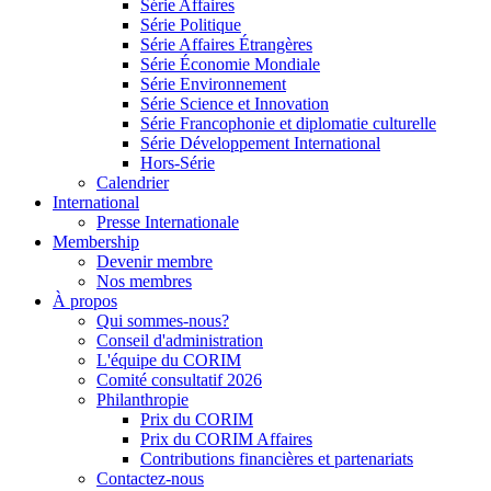
Série Affaires
Série Politique
Série Affaires Étrangères
Série Économie Mondiale
Série Environnement
Série Science et Innovation
Série Francophonie et diplomatie culturelle
Série Développement International
Hors-Série
Calendrier
International
Presse Internationale
Membership
Devenir membre
Nos membres
À propos
Qui sommes-nous?
Conseil d'administration
L'équipe du CORIM
Comité consultatif 2026
Philanthropie
Prix du CORIM
Prix du CORIM Affaires
Contributions financières et partenariats
Contactez-nous