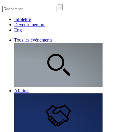
Infolettre
Devenir membre
Eng
Tous les événements
Affaires