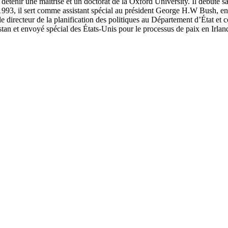
étenir une maîtrise et un doctorat de la Oxford University. Il débute 
93, il sert comme assistant spécial au président George H.W Bush, en p
le directeur de la planification des politiques au Département d’État et c
istan et envoyé spécial des États-Unis pour le processus de paix en Irl