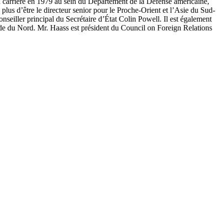
sa carrière en 1979 au sein du Département de la Défense américaine,
lus d’être le directeur senior pour le Proche-Orient et l’Asie du Sud-
onseiller principal du Secrétaire d’État Colin Powell. Il est également
ande du Nord. Mr. Haass est président du Council on Foreign Relations