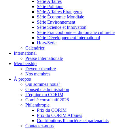
Série Affaires
Série Politique
Série Affaires Étrangères
Série Économie Mondiale
Série Environnement
Série Science et Innovation
Série Francophonie et diplomatie culturelle
Série Développement International
Hors-Série
Calendrier
International
Presse Internationale
Membership
Devenir membre
Nos membres
À propos
Qui sommes-nous?
Conseil d'administration
L'équipe du CORIM
Comité consultatif 2026
Philanthropie
Prix du CORIM
Prix du CORIM Affaires
Contributions financières et partenariats
Contactez-nous