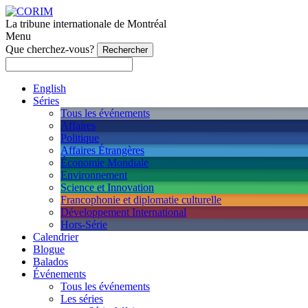
La tribune internationale de Montréal
Menu
Que cherchez-vous?
English
Séries
Tous les événements
Affaires
Politique
Affaires Étrangères
Économie Mondiale
Environnement
Science et Innovation
Francophonie et diplomatie culturelle
Développement International
Hors-Série
Calendrier
Blogue
Balados
Événements
Tous les événements
Les séries