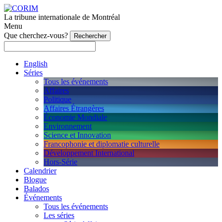
La tribune internationale de Montréal
Menu
Que cherchez-vous?
English
Séries
Tous les événements
Affaires
Politique
Affaires Étrangères
Économie Mondiale
Environnement
Science et Innovation
Francophonie et diplomatie culturelle
Développement International
Hors-Série
Calendrier
Blogue
Balados
Événements
Tous les événements
Les séries