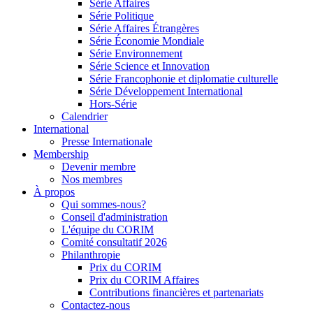
Série Affaires
Série Politique
Série Affaires Étrangères
Série Économie Mondiale
Série Environnement
Série Science et Innovation
Série Francophonie et diplomatie culturelle
Série Développement International
Hors-Série
Calendrier
International
Presse Internationale
Membership
Devenir membre
Nos membres
À propos
Qui sommes-nous?
Conseil d'administration
L'équipe du CORIM
Comité consultatif 2026
Philanthropie
Prix du CORIM
Prix du CORIM Affaires
Contributions financières et partenariats
Contactez-nous