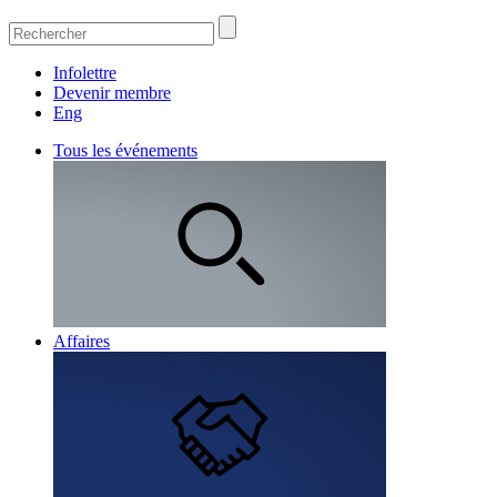
Infolettre
Devenir membre
Eng
Tous les événements
Affaires