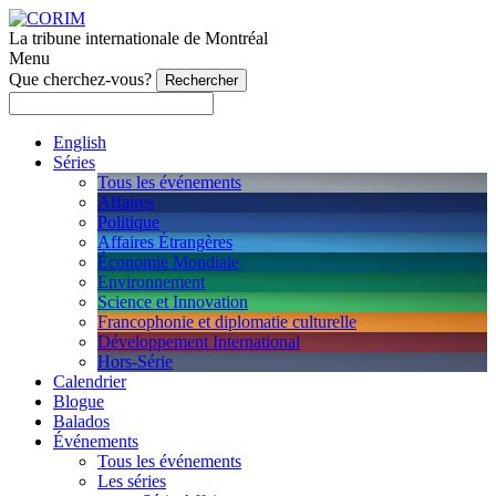
La tribune internationale de Montréal
Menu
Que cherchez-vous?
English
Séries
Tous les événements
Affaires
Politique
Affaires Étrangères
Économie Mondiale
Environnement
Science et Innovation
Francophonie et diplomatie culturelle
Développement International
Hors-Série
Calendrier
Blogue
Balados
Événements
Tous les événements
Les séries