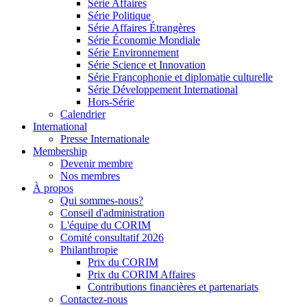
Série Affaires
Série Politique
Série Affaires Étrangères
Série Économie Mondiale
Série Environnement
Série Science et Innovation
Série Francophonie et diplomatie culturelle
Série Développement International
Hors-Série
Calendrier
International
Presse Internationale
Membership
Devenir membre
Nos membres
À propos
Qui sommes-nous?
Conseil d'administration
L'équipe du CORIM
Comité consultatif 2026
Philanthropie
Prix du CORIM
Prix du CORIM Affaires
Contributions financières et partenariats
Contactez-nous