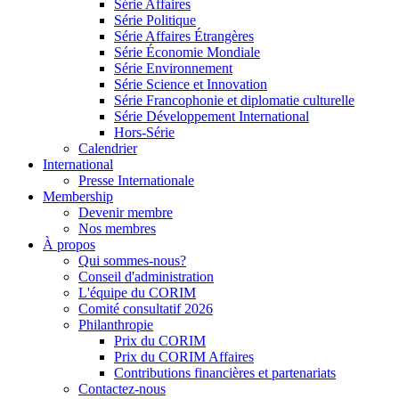
Série Affaires
Série Politique
Série Affaires Étrangères
Série Économie Mondiale
Série Environnement
Série Science et Innovation
Série Francophonie et diplomatie culturelle
Série Développement International
Hors-Série
Calendrier
International
Presse Internationale
Membership
Devenir membre
Nos membres
À propos
Qui sommes-nous?
Conseil d'administration
L'équipe du CORIM
Comité consultatif 2026
Philanthropie
Prix du CORIM
Prix du CORIM Affaires
Contributions financières et partenariats
Contactez-nous