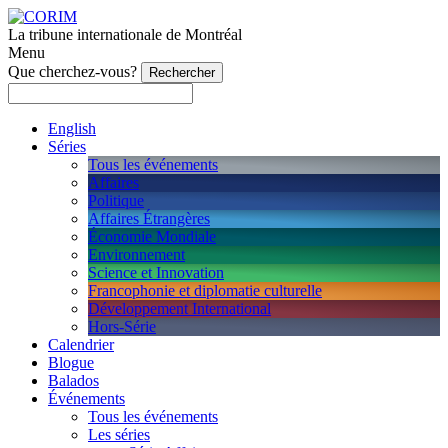
La tribune internationale de Montréal
Menu
Que cherchez-vous?
English
Séries
Tous les événements
Affaires
Politique
Affaires Étrangères
Économie Mondiale
Environnement
Science et Innovation
Francophonie et diplomatie culturelle
Développement International
Hors-Série
Calendrier
Blogue
Balados
Événements
Tous les événements
Les séries