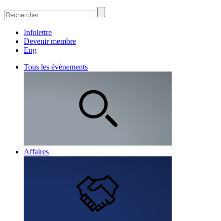
Infolettre
Devenir membre
Eng
Tous les événements
Affaires