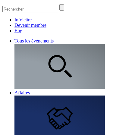
Infolettre
Devenir membre
Eng
Tous les événements
Affaires