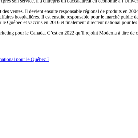
Après son service, il a entrepris un baccalauréat en économie à l’Unive
nt des ventes. Il devient ensuite responsable régional de produits en 20
faires hospitalières. Il est ensuite responsable pour le marché public 
ur le Québec et vaccins en 2016 et finalement directeur national pour le
arketing pour le Canada. C’est en 2022 qu’il rejoint Moderna à titre de
rnational pour le Québec ?