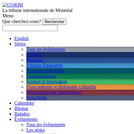
La tribune internationale de Montréal
Menu
Que cherchez-vous?
English
Séries
Tous les événements
Affaires
Politique
Affaires Étrangères
Économie Mondiale
Environnement
Science et Innovation
Francophonie et diplomatie culturelle
Développement International
Hors-Série
Calendrier
Blogue
Balados
Événements
Tous les événements
Les séries