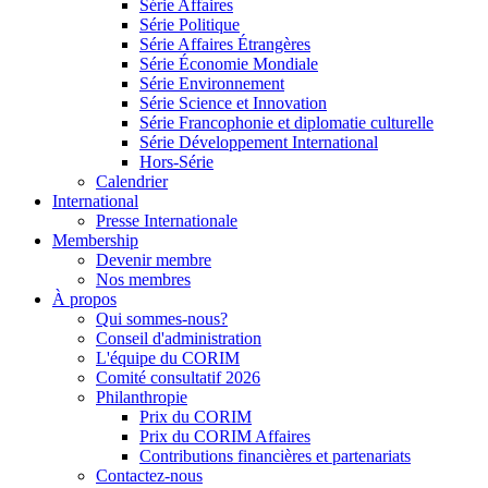
Série Affaires
Série Politique
Série Affaires Étrangères
Série Économie Mondiale
Série Environnement
Série Science et Innovation
Série Francophonie et diplomatie culturelle
Série Développement International
Hors-Série
Calendrier
International
Presse Internationale
Membership
Devenir membre
Nos membres
À propos
Qui sommes-nous?
Conseil d'administration
L'équipe du CORIM
Comité consultatif 2026
Philanthropie
Prix du CORIM
Prix du CORIM Affaires
Contributions financières et partenariats
Contactez-nous