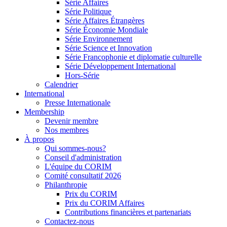
Série Affaires
Série Politique
Série Affaires Étrangères
Série Économie Mondiale
Série Environnement
Série Science et Innovation
Série Francophonie et diplomatie culturelle
Série Développement International
Hors-Série
Calendrier
International
Presse Internationale
Membership
Devenir membre
Nos membres
À propos
Qui sommes-nous?
Conseil d'administration
L'équipe du CORIM
Comité consultatif 2026
Philanthropie
Prix du CORIM
Prix du CORIM Affaires
Contributions financières et partenariats
Contactez-nous