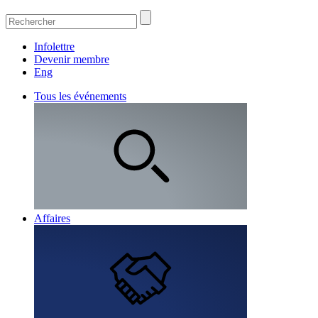
Infolettre
Devenir membre
Eng
Tous les événements
Affaires