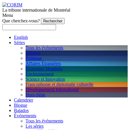
La tribune internationale de Montréal
Menu
Que cherchez-vous?
English
Séries
Tous les événements
Affaires
Politique
Affaires Étrangères
Économie Mondiale
Environnement
Science et Innovation
Francophonie et diplomatie culturelle
Développement International
Hors-Série
Calendrier
Blogue
Balados
Événements
Tous les événements
Les séries