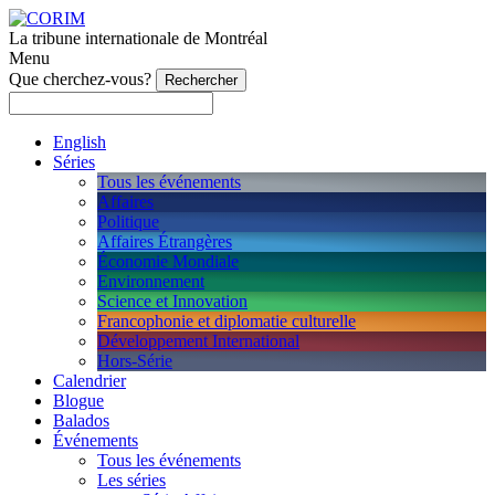
La tribune internationale de Montréal
Menu
Que cherchez-vous?
English
Séries
Tous les événements
Affaires
Politique
Affaires Étrangères
Économie Mondiale
Environnement
Science et Innovation
Francophonie et diplomatie culturelle
Développement International
Hors-Série
Calendrier
Blogue
Balados
Événements
Tous les événements
Les séries