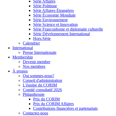
Série Affaires
Série Politique
Série Affaires Étrangères
Série Économie Mondiale
Série Environnement
Série Science et Innovation
Série Francophonie et diplomatie culturelle
Série Développement International
Hors-Série
Calendrier
International
Presse Internationale
Membership
Devenir membre
Nos membres
À propos
Qui sommes-nous?
Conseil d'administration
L'équipe du CORIM
Comité consultatif 2026
Philanthropie
Prix du CORIM
Prix du CORIM Affaires
Contributions financières et partenariats
Contactez-nous