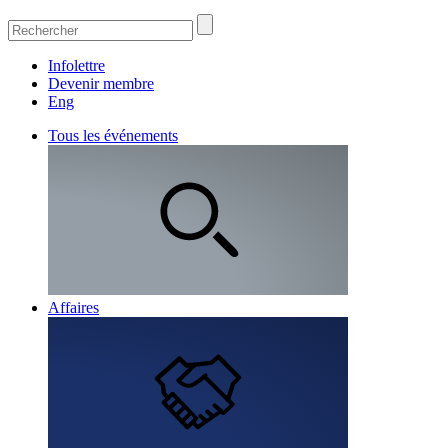
Infolettre
Devenir membre
Eng
Tous les événements
Affaires