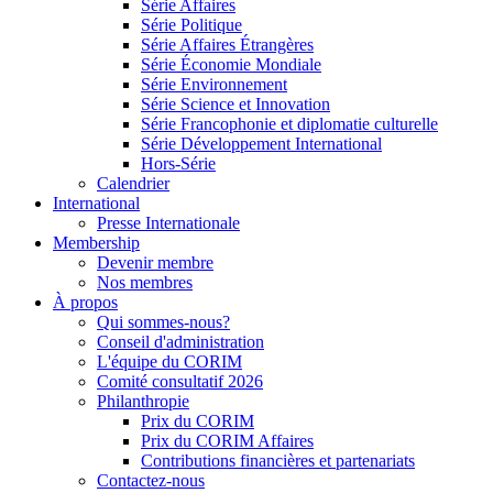
Série Affaires
Série Politique
Série Affaires Étrangères
Série Économie Mondiale
Série Environnement
Série Science et Innovation
Série Francophonie et diplomatie culturelle
Série Développement International
Hors-Série
Calendrier
International
Presse Internationale
Membership
Devenir membre
Nos membres
À propos
Qui sommes-nous?
Conseil d'administration
L'équipe du CORIM
Comité consultatif 2026
Philanthropie
Prix du CORIM
Prix du CORIM Affaires
Contributions financières et partenariats
Contactez-nous