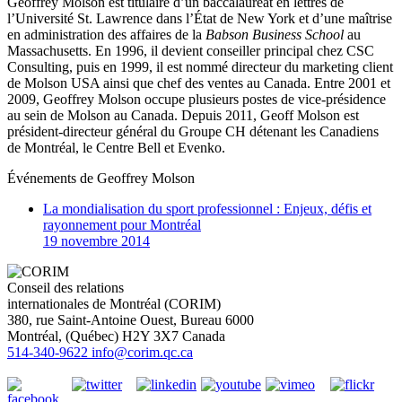
Geoffrey Molson est titulaire d’un baccalauréat en lettres de
l’Université St. Lawrence dans l’État de New York et d’une maîtrise
en administration des affaires de la
Babson Business School
au
Massachusetts. En 1996, il devient conseiller principal chez CSC
Consulting, puis en 1999, il est nommé directeur du marketing client
de Molson USA ainsi que chef des ventes au Canada. Entre 2001 et
2009, Geoffrey Molson occupe plusieurs postes de vice-présidence
au sein de Molson au Canada. Depuis 2011, Geoff Molson est
président-directeur général du Groupe CH détenant les Canadiens
de Montréal, le Centre Bell et Evenko.
Événements de
Geoffrey Molson
La mondialisation du sport professionnel : Enjeux, défis et
rayonnement pour Montréal
19 novembre 2014
Conseil des relations
internationales de Montréal (CORIM)
380, rue Saint-Antoine Ouest, Bureau 6000
Montréal
, (
Québec
)
H2Y 3X7
Canada
514-340-9622
info@corim.qc.ca