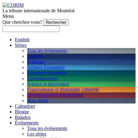
La tribune internationale de Montréal
Menu
Que cherchez-vous?
English
Séries
Tous les événements
Affaires
Politique
Affaires Étrangères
Économie Mondiale
Environnement
Science et Innovation
Francophonie et diplomatie culturelle
Développement International
Hors-Série
Calendrier
Blogue
Balados
Événements
Tous les événements
Les séries