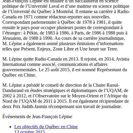
Jean-François Lépine est titulaire d’un baccalauréat en science
politique de l’Université Laval et d’une maitrise en science politique
de l’Université du Québec à Montréal. Il entame sa carrière à Radio-
Canada en 1971 comme rédacteur-reporter aux nouvelles.
Correspondant parlementaire à Québec de 1978 à 1981, il quitte
ensuite le pays pour occuper plusieurs postes de correspondant à
l’étranger : à Pékin, de 1983 à 1986, à Paris, de 1986 à 1988 puis à
Jérusalem, de 1988 à 1990. Au cours de sa carrière journalistique,
M. Lépine a également animé plusieurs émissions d’informations
telles que Présent, Enjeux, Zone Libre et Une heure sur Terre.
M. Lépine quitte Radio-Canada en 2013. Il rejoint, en 2014, Avistra
International comme associé, communications et affaires
gouvernementales. Le 25 août 2015, il est nommé Représentant du
Québec en Chine.
M. Lépine a présidé le conseil de direction de la Chaire Raoul-
Dandurand en études stratégiques et diplomatiques de l’UQAM, de
2002 à 2012, et l’Observatoire sur le Moyen-Orient et l’Afrique du
Nord de l’UQAM de 2011 à 2015. Il est également récipiendaire de
deux Prix Judith-Jasmin récompensant son travail de journaliste.
Événements de
Jean-François Lépine
Les objectifs du Québec en Chine
13 octobre 2015