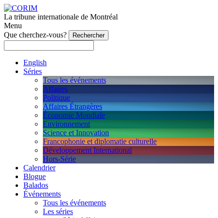
La tribune internationale de Montréal
Menu
Que cherchez-vous?
English
Séries
Tous les événements
Affaires
Politique
Affaires Étrangères
Économie Mondiale
Environnement
Science et Innovation
Francophonie et diplomatie culturelle
Développement International
Hors-Série
Calendrier
Blogue
Balados
Événements
Tous les événements
Les séries