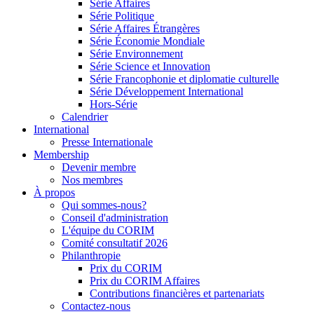
Série Affaires
Série Politique
Série Affaires Étrangères
Série Économie Mondiale
Série Environnement
Série Science et Innovation
Série Francophonie et diplomatie culturelle
Série Développement International
Hors-Série
Calendrier
International
Presse Internationale
Membership
Devenir membre
Nos membres
À propos
Qui sommes-nous?
Conseil d'administration
L'équipe du CORIM
Comité consultatif 2026
Philanthropie
Prix du CORIM
Prix du CORIM Affaires
Contributions financières et partenariats
Contactez-nous