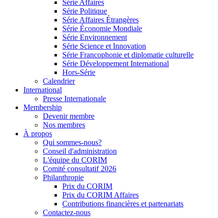
Série Affaires
Série Politique
Série Affaires Étrangères
Série Économie Mondiale
Série Environnement
Série Science et Innovation
Série Francophonie et diplomatie culturelle
Série Développement International
Hors-Série
Calendrier
International
Presse Internationale
Membership
Devenir membre
Nos membres
À propos
Qui sommes-nous?
Conseil d'administration
L'équipe du CORIM
Comité consultatif 2026
Philanthropie
Prix du CORIM
Prix du CORIM Affaires
Contributions financières et partenariats
Contactez-nous