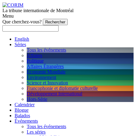
La tribune internationale de Montréal
Menu
Que cherchez-vous?
English
Séries
Tous les événements
Affaires
Politique
Affaires Étrangères
Économie Mondiale
Environnement
Science et Innovation
Francophonie et diplomatie culturelle
Développement International
Hors-Série
Calendrier
Blogue
Balados
Événements
Tous les événements
Les séries