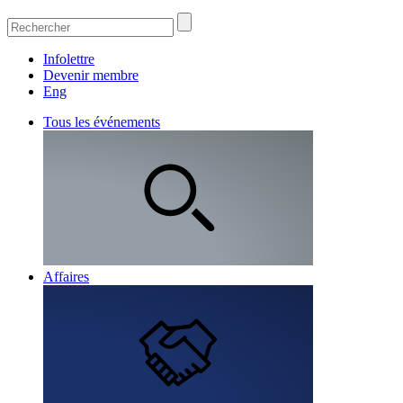
Infolettre
Devenir membre
Eng
Tous les événements
Affaires