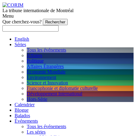
La tribune internationale de Montréal
Menu
Que cherchez-vous?
English
Séries
Tous les événements
Affaires
Politique
Affaires Étrangères
Économie Mondiale
Environnement
Science et Innovation
Francophonie et diplomatie culturelle
Développement International
Hors-Série
Calendrier
Blogue
Balados
Événements
Tous les événements
Les séries