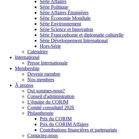
Série Affaires
Série Politique
Série Affaires Étrangères
Série Économie Mondiale
Série Environnement
Série Science et Innovation
Série Francophonie et diplomatie culturelle
Série Développement International
Hors-Série
Calendrier
International
Presse Internationale
Membership
Devenir membre
Nos membres
À propos
Qui sommes-nous?
Conseil d'administration
L'équipe du CORIM
Comité consultatif 2026
Philanthropie
Prix du CORIM
Prix du CORIM Affaires
Contributions financières et partenariats
Contactez-nous