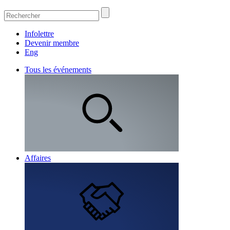
Infolettre
Devenir membre
Eng
Tous les événements
Affaires