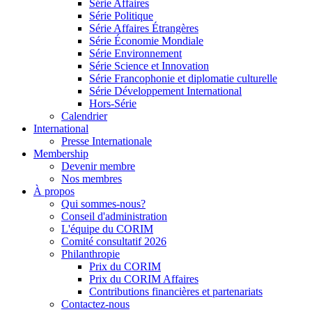
Série Affaires
Série Politique
Série Affaires Étrangères
Série Économie Mondiale
Série Environnement
Série Science et Innovation
Série Francophonie et diplomatie culturelle
Série Développement International
Hors-Série
Calendrier
International
Presse Internationale
Membership
Devenir membre
Nos membres
À propos
Qui sommes-nous?
Conseil d'administration
L'équipe du CORIM
Comité consultatif 2026
Philanthropie
Prix du CORIM
Prix du CORIM Affaires
Contributions financières et partenariats
Contactez-nous