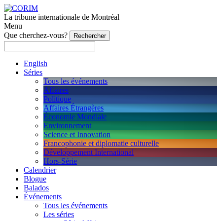
La tribune internationale de Montréal
Menu
Que cherchez-vous?
English
Séries
Tous les événements
Affaires
Politique
Affaires Étrangères
Économie Mondiale
Environnement
Science et Innovation
Francophonie et diplomatie culturelle
Développement International
Hors-Série
Calendrier
Blogue
Balados
Événements
Tous les événements
Les séries