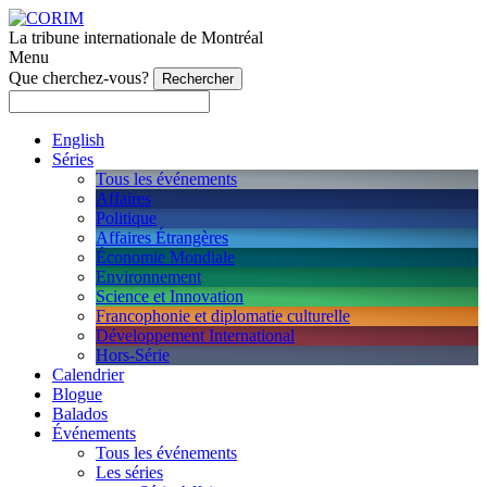
La tribune internationale de Montréal
Menu
Que cherchez-vous?
English
Séries
Tous les événements
Affaires
Politique
Affaires Étrangères
Économie Mondiale
Environnement
Science et Innovation
Francophonie et diplomatie culturelle
Développement International
Hors-Série
Calendrier
Blogue
Balados
Événements
Tous les événements
Les séries