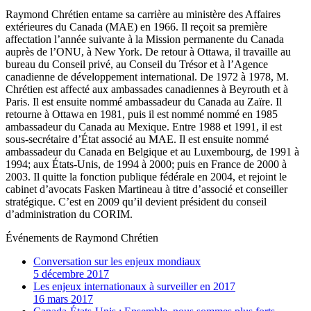
Raymond Chrétien entame sa carrière au ministère des Affaires
extérieures du Canada (MAE) en 1966. Il reçoit sa première
affectation l’année suivante à la Mission permanente du Canada
auprès de l’ONU, à New York. De retour à Ottawa, il travaille au
bureau du Conseil privé, au Conseil du Trésor et à l’Agence
canadienne de développement international. De 1972 à 1978, M.
Chrétien est affecté aux ambassades canadiennes à Beyrouth et à
Paris. Il est ensuite nommé ambassadeur du Canada au Zaïre. Il
retourne à Ottawa en 1981, puis il est nommé nommé en 1985
ambassadeur du Canada au Mexique. Entre 1988 et 1991, il est
sous-secrétaire d’État associé au MAE. Il est ensuite nommé
ambassadeur du Canada en Belgique et au Luxembourg, de 1991 à
1994; aux États-Unis, de 1994 à 2000; puis en France de 2000 à
2003. Il quitte la fonction publique fédérale en 2004, et rejoint le
cabinet d’avocats Fasken Martineau à titre d’associé et conseiller
stratégique. C’est en 2009 qu’il devient président du conseil
d’administration du CORIM.
Événements de
Raymond Chrétien
Conversation sur les enjeux mondiaux
5 décembre 2017
Les enjeux internationaux à surveiller en 2017
16 mars 2017