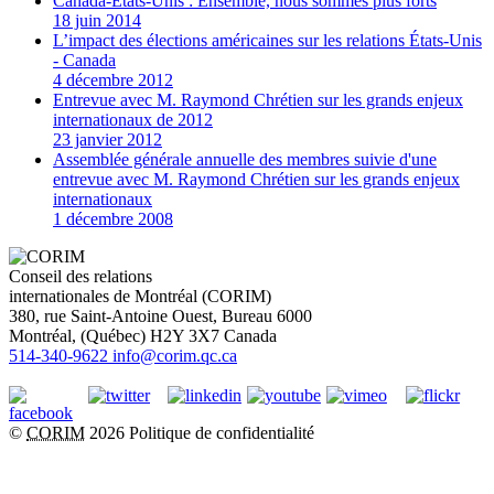
Canada-États-Unis : Ensemble, nous sommes plus forts
18 juin 2014
L’impact des élections américaines sur les relations États-Unis
- Canada
4 décembre 2012
Entrevue avec M. Raymond Chrétien sur les grands enjeux
internationaux de 2012
23 janvier 2012
Assemblée générale annuelle des membres suivie d'une
entrevue avec M. Raymond Chrétien sur les grands enjeux
internationaux
1 décembre 2008
Conseil des relations
internationales de Montréal (CORIM)
380, rue Saint-Antoine Ouest, Bureau 6000
Montréal
, (
Québec
)
H2Y 3X7
Canada
514-340-9622
info@corim.qc.ca
©
CORIM
2026
Politique de confidentialité