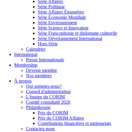
Série Affaires
Série Politique
Série Affaires Étrangères
Série Économie Mondiale
Série Environnement
Série Science et Innovation
Série Francophonie et diplomatie culturelle
Série Développement International
Hors-Série
Calendrier
International
Presse Internationale
Membership
Devenir membre
Nos membres
À propos
Qui sommes-nous?
Conseil d'administration
L'équipe du CORIM
Comité consultatif 2026
Philanthropie
Prix du CORIM
Prix du CORIM Affaires
Contributions financières et partenariats
Contactez-nous