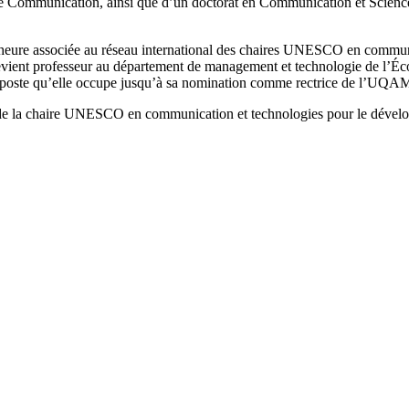
de Communication, ainsi que d’un doctorat en Communication et Sciences
re associée au réseau international des chaires UNESCO en communicat
devient professeur au département de management et technologie de l’É
poste qu’elle occupe jusqu’à sa nomination comme rectrice de l’UQAM,
re de la chaire UNESCO en communication et technologies pour le dével