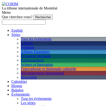
La tribune internationale de Montréal
Menu
Que cherchez-vous?
English
Séries
Tous les événements
Affaires
Politique
Affaires Étrangères
Économie Mondiale
Environnement
Science et Innovation
Francophonie et diplomatie culturelle
Développement International
Hors-Série
Calendrier
Blogue
Balados
Événements
Tous les événements
Les séries