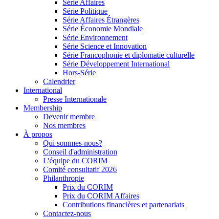
Série Affaires
Série Politique
Série Affaires Étrangères
Série Économie Mondiale
Série Environnement
Série Science et Innovation
Série Francophonie et diplomatie culturelle
Série Développement International
Hors-Série
Calendrier
International
Presse Internationale
Membership
Devenir membre
Nos membres
À propos
Qui sommes-nous?
Conseil d'administration
L'équipe du CORIM
Comité consultatif 2026
Philanthropie
Prix du CORIM
Prix du CORIM Affaires
Contributions financières et partenariats
Contactez-nous