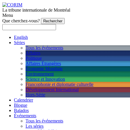
La tribune internationale de Montréal
Menu
Que cherchez-vous?
English
Séries
Tous les événements
Affaires
Politique
Affaires Étrangères
Économie Mondiale
Environnement
Science et Innovation
Francophonie et diplomatie culturelle
Développement International
Hors-Série
Calendrier
Blogue
Balados
Événements
Tous les événements
Les séries