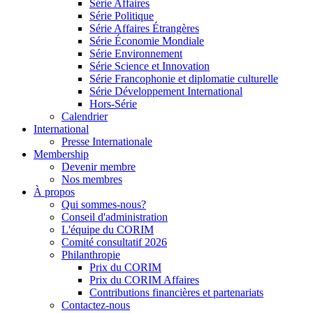
Série Affaires
Série Politique
Série Affaires Étrangères
Série Économie Mondiale
Série Environnement
Série Science et Innovation
Série Francophonie et diplomatie culturelle
Série Développement International
Hors-Série
Calendrier
International
Presse Internationale
Membership
Devenir membre
Nos membres
À propos
Qui sommes-nous?
Conseil d'administration
L'équipe du CORIM
Comité consultatif 2026
Philanthropie
Prix du CORIM
Prix du CORIM Affaires
Contributions financières et partenariats
Contactez-nous