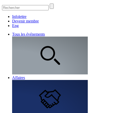
Infolettre
Devenir membre
Eng
Tous les événements
Affaires