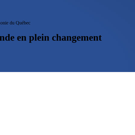
phonie du Québec
nde en plein changement