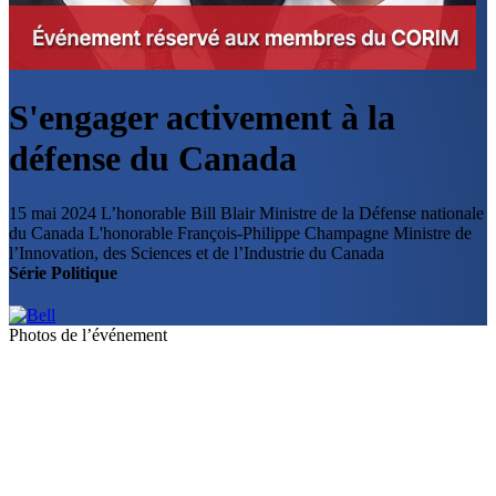
S'engager activement à la
défense du Canada
15 mai 2024
L’honorable Bill Blair
Ministre de la Défense nationale
du Canada
L'honorable François-Philippe Champagne
Ministre de
l’Innovation, des Sciences et de l’Industrie du Canada
Série Politique
Photos de l’événement