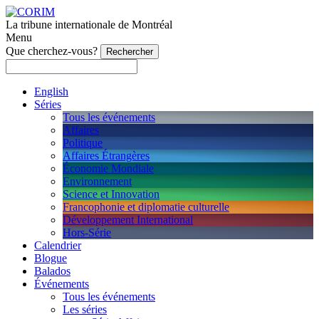
La tribune internationale de Montréal
Menu
Que cherchez-vous?
English
Séries
Tous les événements
Affaires
Politique
Affaires Étrangères
Économie Mondiale
Environnement
Science et Innovation
Francophonie et diplomatie culturelle
Développement International
Hors-Série
Calendrier
Blogue
Balados
Événements
Tous les événements
Les séries