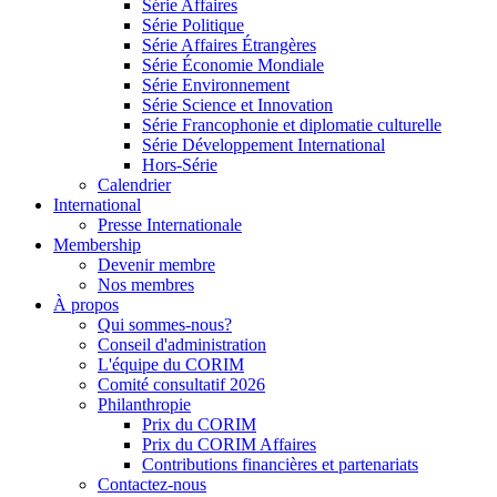
Série Affaires
Série Politique
Série Affaires Étrangères
Série Économie Mondiale
Série Environnement
Série Science et Innovation
Série Francophonie et diplomatie culturelle
Série Développement International
Hors-Série
Calendrier
International
Presse Internationale
Membership
Devenir membre
Nos membres
À propos
Qui sommes-nous?
Conseil d'administration
L'équipe du CORIM
Comité consultatif 2026
Philanthropie
Prix du CORIM
Prix du CORIM Affaires
Contributions financières et partenariats
Contactez-nous