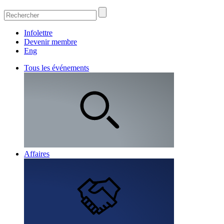
Infolettre
Devenir membre
Eng
Tous les événements
Affaires