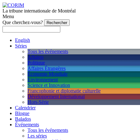
La tribune internationale de Montréal
Menu
Que cherchez-vous?
English
Séries
Tous les événements
Affaires
Politique
Affaires Étrangères
Économie Mondiale
Environnement
Science et Innovation
Francophonie et diplomatie culturelle
Développement International
Hors-Série
Calendrier
Blogue
Balados
Événements
Tous les événements
Les séries