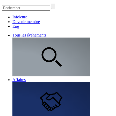
Infolettre
Devenir membre
Eng
Tous les événements
Affaires