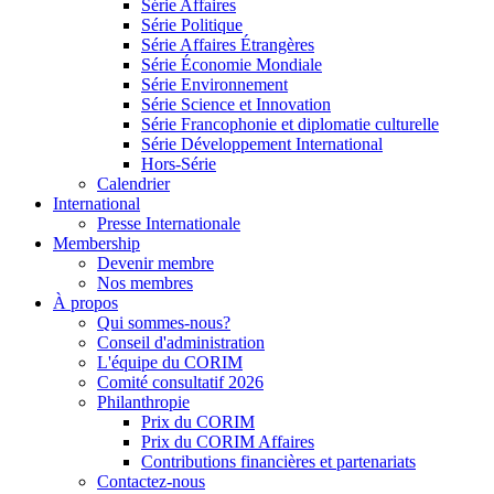
Série Affaires
Série Politique
Série Affaires Étrangères
Série Économie Mondiale
Série Environnement
Série Science et Innovation
Série Francophonie et diplomatie culturelle
Série Développement International
Hors-Série
Calendrier
International
Presse Internationale
Membership
Devenir membre
Nos membres
À propos
Qui sommes-nous?
Conseil d'administration
L'équipe du CORIM
Comité consultatif 2026
Philanthropie
Prix du CORIM
Prix du CORIM Affaires
Contributions financières et partenariats
Contactez-nous