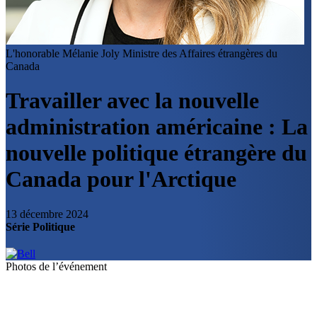
L'honorable Mélanie Joly
Ministre des Affaires étrangères du
Canada
Travailler avec la nouvelle
administration américaine : La
nouvelle politique étrangère du
Canada pour l'Arctique
13 décembre 2024
Série Politique
Photos de l’événement