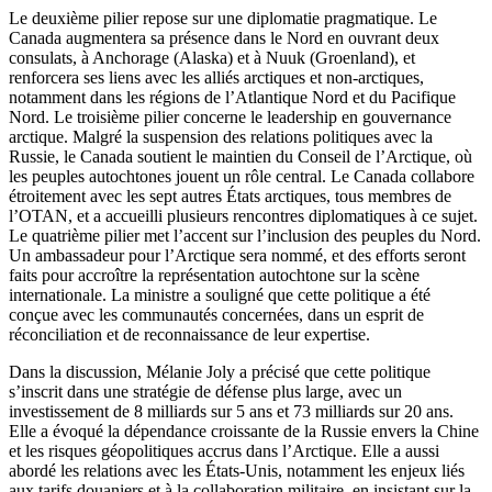
Le deuxième pilier repose sur une diplomatie pragmatique. Le
Canada augmentera sa présence dans le Nord en ouvrant deux
consulats, à Anchorage (Alaska) et à Nuuk (Groenland), et
renforcera ses liens avec les alliés arctiques et non-arctiques,
notamment dans les régions de l’Atlantique Nord et du Pacifique
Nord. Le troisième pilier concerne le leadership en gouvernance
arctique. Malgré la suspension des relations politiques avec la
Russie, le Canada soutient le maintien du Conseil de l’Arctique, où
les peuples autochtones jouent un rôle central. Le Canada collabore
étroitement avec les sept autres États arctiques, tous membres de
l’OTAN, et a accueilli plusieurs rencontres diplomatiques à ce sujet.
Le quatrième pilier met l’accent sur l’inclusion des peuples du Nord.
Un ambassadeur pour l’Arctique sera nommé, et des efforts seront
faits pour accroître la représentation autochtone sur la scène
internationale. La ministre a souligné que cette politique a été
conçue avec les communautés concernées, dans un esprit de
réconciliation et de reconnaissance de leur expertise.
Dans la discussion, Mélanie Joly a précisé que cette politique
s’inscrit dans une stratégie de défense plus large, avec un
investissement de 8 milliards sur 5 ans et 73 milliards sur 20 ans.
Elle a évoqué la dépendance croissante de la Russie envers la Chine
et les risques géopolitiques accrus dans l’Arctique. Elle a aussi
abordé les relations avec les États-Unis, notamment les enjeux liés
aux tarifs douaniers et à la collaboration militaire, en insistant sur la