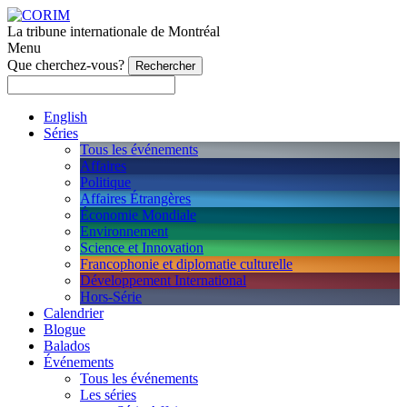
La tribune internationale de Montréal
Menu
Que cherchez-vous?
English
Séries
Tous les événements
Affaires
Politique
Affaires Étrangères
Économie Mondiale
Environnement
Science et Innovation
Francophonie et diplomatie culturelle
Développement International
Hors-Série
Calendrier
Blogue
Balados
Événements
Tous les événements
Les séries