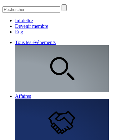
Infolettre
Devenir membre
Eng
Tous les événements
Affaires