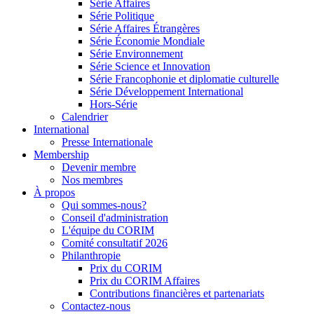
Série Affaires
Série Politique
Série Affaires Étrangères
Série Économie Mondiale
Série Environnement
Série Science et Innovation
Série Francophonie et diplomatie culturelle
Série Développement International
Hors-Série
Calendrier
International
Presse Internationale
Membership
Devenir membre
Nos membres
À propos
Qui sommes-nous?
Conseil d'administration
L'équipe du CORIM
Comité consultatif 2026
Philanthropie
Prix du CORIM
Prix du CORIM Affaires
Contributions financières et partenariats
Contactez-nous