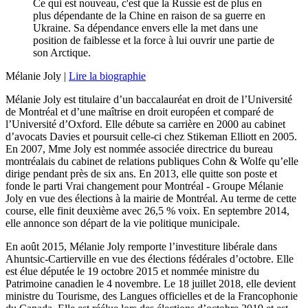
Ce qui est nouveau, c'est que la Russie est de plus en
plus dépendante de la Chine en raison de sa guerre en
Ukraine. Sa dépendance envers elle la met dans une
position de faiblesse et la force à lui ouvrir une partie de
son Arctique.
Mélanie Joly |
Lire la biographie
Mélanie Joly est titulaire d’un baccalauréat en droit de l’Université
de Montréal et d’une maîtrise en droit européen et comparé de
l’Université d’Oxford. Elle débute sa carrière en 2000 au cabinet
d’avocats Davies et poursuit celle-ci chez Stikeman Elliott en 2005.
En 2007, Mme Joly est nommée associée directrice du bureau
montréalais du cabinet de relations publiques Cohn & Wolfe qu’elle
dirige pendant près de six ans. En 2013, elle quitte son poste et
fonde le parti Vrai changement pour Montréal - Groupe Mélanie
Joly en vue des élections à la mairie de Montréal. Au terme de cette
course, elle finit deuxième avec 26,5 % voix. En septembre 2014,
elle annonce son départ de la vie politique municipale.
En août 2015, Mélanie Joly remporte l’investiture libérale dans
Ahuntsic-Cartierville en vue des élections fédérales d’octobre. Elle
est élue députée le 19 octobre 2015 et nommée ministre du
Patrimoine canadien le 4 novembre. Le 18 juillet 2018, elle devient
ministre du Tourisme, des Langues officielles et de la Francophonie