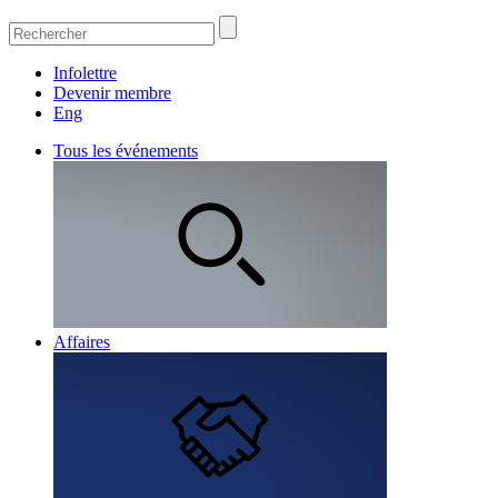
Infolettre
Devenir membre
Eng
Tous les événements
Affaires