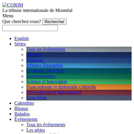
La tribune internationale de Montréal
Menu
Que cherchez-vous?
English
Séries
Tous les événements
Affaires
Politique
Affaires Étrangères
Économie Mondiale
Environnement
Science et Innovation
Francophonie et diplomatie culturelle
Développement International
Hors-Série
Calendrier
Blogue
Balados
Événements
Tous les événements
Les séries