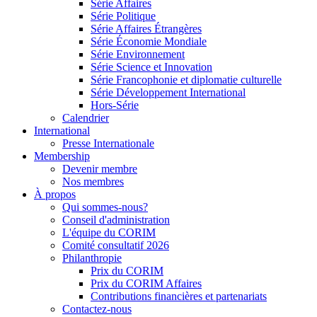
Série Affaires
Série Politique
Série Affaires Étrangères
Série Économie Mondiale
Série Environnement
Série Science et Innovation
Série Francophonie et diplomatie culturelle
Série Développement International
Hors-Série
Calendrier
International
Presse Internationale
Membership
Devenir membre
Nos membres
À propos
Qui sommes-nous?
Conseil d'administration
L'équipe du CORIM
Comité consultatif 2026
Philanthropie
Prix du CORIM
Prix du CORIM Affaires
Contributions financières et partenariats
Contactez-nous