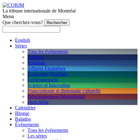
La tribune internationale de Montréal
Menu
Que cherchez-vous?
English
Séries
Tous les événements
Affaires
Politique
Affaires Étrangères
Économie Mondiale
Environnement
Science et Innovation
Francophonie et diplomatie culturelle
Développement International
Hors-Série
Calendrier
Blogue
Balados
Événements
Tous les événements
Les séries