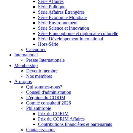
Série Affaires
Série Politique
Série Affaires Étrangères
Série Économie Mondiale
Série Environnement
Série Science et Innovation
Série Francophonie et diplomatie culturelle
Série Développement International
Hors-Série
Calendrier
International
Presse Internationale
Membership
Devenir membre
Nos membres
À propos
Qui sommes-nous?
Conseil d'administration
L'équipe du CORIM
Comité consultatif 2026
Philanthropie
Prix du CORIM
Prix du CORIM Affaires
Contributions financières et partenariats
Contactez-nous