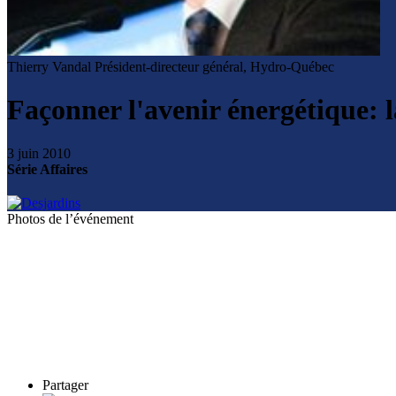
Thierry Vandal
Président-directeur général, Hydro-Québec
Façonner l'avenir énergétique:
3 juin 2010
Série Affaires
Photos de l’événement
Partager