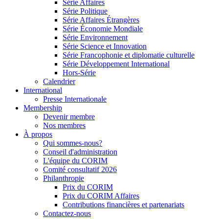
Série Affaires
Série Politique
Série Affaires Étrangères
Série Économie Mondiale
Série Environnement
Série Science et Innovation
Série Francophonie et diplomatie culturelle
Série Développement International
Hors-Série
Calendrier
International
Presse Internationale
Membership
Devenir membre
Nos membres
À propos
Qui sommes-nous?
Conseil d'administration
L'équipe du CORIM
Comité consultatif 2026
Philanthropie
Prix du CORIM
Prix du CORIM Affaires
Contributions financières et partenariats
Contactez-nous