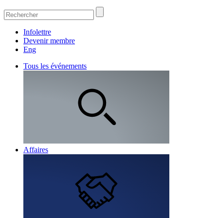
Infolettre
Devenir membre
Eng
Tous les événements
Affaires