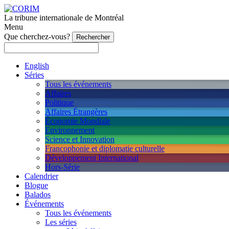
La tribune internationale de Montréal
Menu
Que cherchez-vous?
English
Séries
Tous les événements
Affaires
Politique
Affaires Étrangères
Économie Mondiale
Environnement
Science et Innovation
Francophonie et diplomatie culturelle
Développement International
Hors-Série
Calendrier
Blogue
Balados
Événements
Tous les événements
Les séries