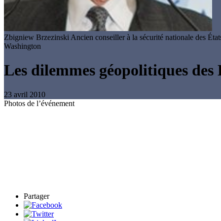
Zbigniew Brzezinski
Ancien conseiller à la sécurité nationale des Ét
Washington
Les dilemmes géopolitiques des 
23 avril 2010
Photos de l’événement
Partager