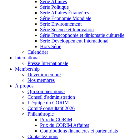
Série Affaires
Série Politique
Série Affaires Étrangères
Série Économie Mondiale
Série Environnement
Série Science et Innovation
Série Francophonie et diplomatie culturelle
Série Développement International
Hors-Série
Calendrier
International
Presse Internationale
Membership
Devenir membre
Nos membres
À propos
Qui sommes-nous?
Conseil d'administration
L'équipe du CORIM
Comité consultatif 2026
Philanthropie
Prix du CORIM
Prix du CORIM Affaires
Contributions financières et partenariats
Contactez-nous