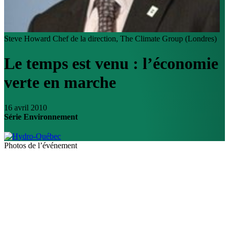
Steve Howard
Chef de la direction, The Climate Group (Londres)
Le temps est venu : l’économie
verte en marche
16 avril 2010
Série Environnement
Photos de l’événement