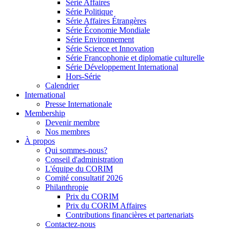
Série Affaires
Série Politique
Série Affaires Étrangères
Série Économie Mondiale
Série Environnement
Série Science et Innovation
Série Francophonie et diplomatie culturelle
Série Développement International
Hors-Série
Calendrier
International
Presse Internationale
Membership
Devenir membre
Nos membres
À propos
Qui sommes-nous?
Conseil d'administration
L'équipe du CORIM
Comité consultatif 2026
Philanthropie
Prix du CORIM
Prix du CORIM Affaires
Contributions financières et partenariats
Contactez-nous