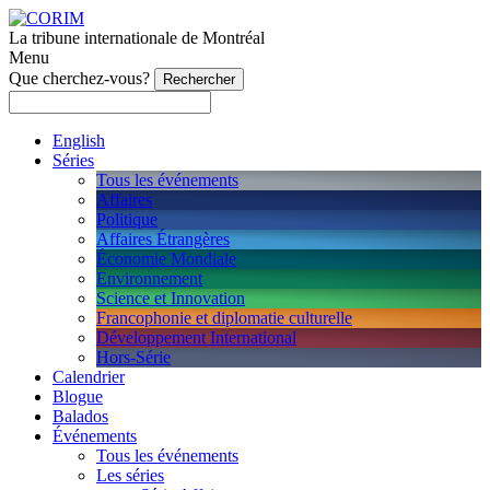
La tribune internationale de Montréal
Menu
Que cherchez-vous?
English
Séries
Tous les événements
Affaires
Politique
Affaires Étrangères
Économie Mondiale
Environnement
Science et Innovation
Francophonie et diplomatie culturelle
Développement International
Hors-Série
Calendrier
Blogue
Balados
Événements
Tous les événements
Les séries