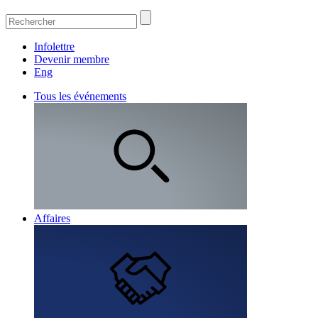
Infolettre
Devenir membre
Eng
Tous les événements
Affaires