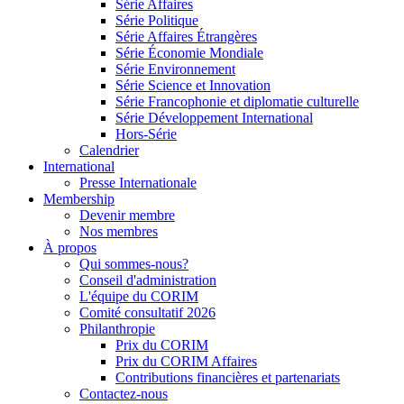
Série Affaires
Série Politique
Série Affaires Étrangères
Série Économie Mondiale
Série Environnement
Série Science et Innovation
Série Francophonie et diplomatie culturelle
Série Développement International
Hors-Série
Calendrier
International
Presse Internationale
Membership
Devenir membre
Nos membres
À propos
Qui sommes-nous?
Conseil d'administration
L'équipe du CORIM
Comité consultatif 2026
Philanthropie
Prix du CORIM
Prix du CORIM Affaires
Contributions financières et partenariats
Contactez-nous