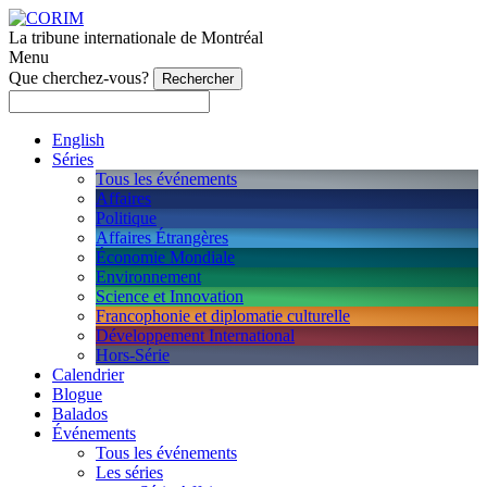
La tribune internationale de Montréal
Menu
Que cherchez-vous?
English
Séries
Tous les événements
Affaires
Politique
Affaires Étrangères
Économie Mondiale
Environnement
Science et Innovation
Francophonie et diplomatie culturelle
Développement International
Hors-Série
Calendrier
Blogue
Balados
Événements
Tous les événements
Les séries