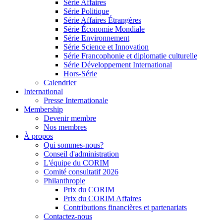
Série Affaires
Série Politique
Série Affaires Étrangères
Série Économie Mondiale
Série Environnement
Série Science et Innovation
Série Francophonie et diplomatie culturelle
Série Développement International
Hors-Série
Calendrier
International
Presse Internationale
Membership
Devenir membre
Nos membres
À propos
Qui sommes-nous?
Conseil d'administration
L'équipe du CORIM
Comité consultatif 2026
Philanthropie
Prix du CORIM
Prix du CORIM Affaires
Contributions financières et partenariats
Contactez-nous