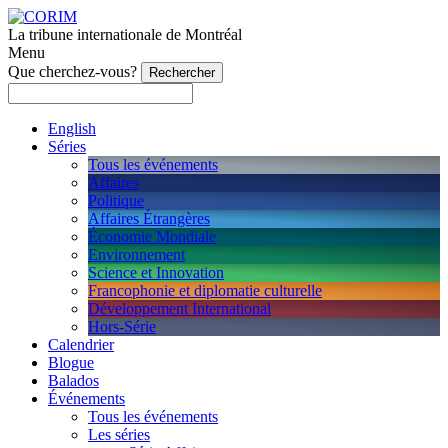
La tribune internationale de Montréal
Menu
Que cherchez-vous?
English
Séries
Tous les événements
Affaires
Politique
Affaires Étrangères
Économie Mondiale
Environnement
Science et Innovation
Francophonie et diplomatie culturelle
Développement International
Hors-Série
Calendrier
Blogue
Balados
Événements
Tous les événements
Les séries