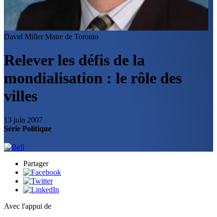
David Miller
Maire de Toronto
Relever les défis de la
mondialisation : le rôle des
villes
13 juin 2007
Série Politique
Partager
Avec l'appui de