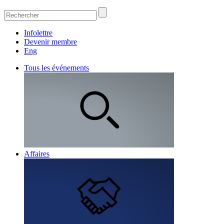
Infolettre
Devenir membre
Eng
Tous les événements
Affaires