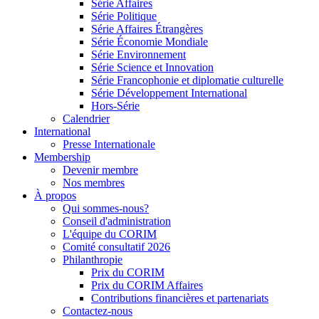
Série Affaires
Série Politique
Série Affaires Étrangères
Série Économie Mondiale
Série Environnement
Série Science et Innovation
Série Francophonie et diplomatie culturelle
Série Développement International
Hors-Série
Calendrier
International
Presse Internationale
Membership
Devenir membre
Nos membres
À propos
Qui sommes-nous?
Conseil d'administration
L'équipe du CORIM
Comité consultatif 2026
Philanthropie
Prix du CORIM
Prix du CORIM Affaires
Contributions financières et partenariats
Contactez-nous