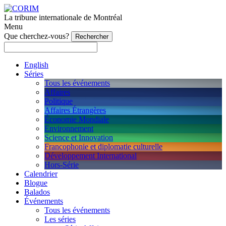
La tribune internationale de Montréal
Menu
Que cherchez-vous?
English
Séries
Tous les événements
Affaires
Politique
Affaires Étrangères
Économie Mondiale
Environnement
Science et Innovation
Francophonie et diplomatie culturelle
Développement International
Hors-Série
Calendrier
Blogue
Balados
Événements
Tous les événements
Les séries