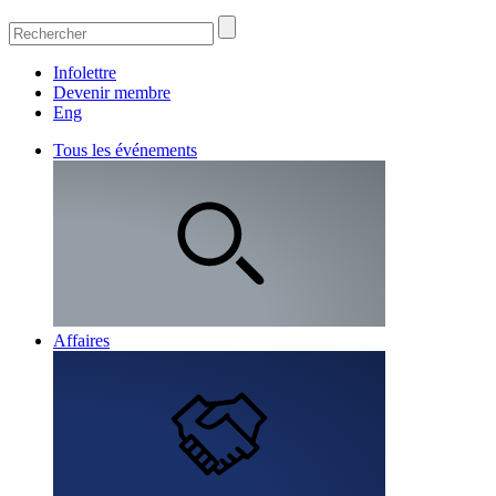
Infolettre
Devenir membre
Eng
Tous les événements
Affaires