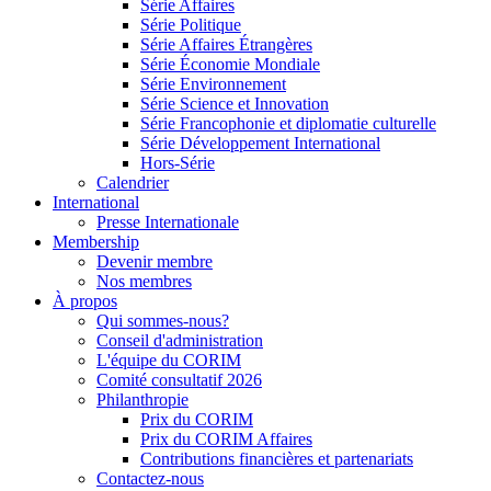
Série Affaires
Série Politique
Série Affaires Étrangères
Série Économie Mondiale
Série Environnement
Série Science et Innovation
Série Francophonie et diplomatie culturelle
Série Développement International
Hors-Série
Calendrier
International
Presse Internationale
Membership
Devenir membre
Nos membres
À propos
Qui sommes-nous?
Conseil d'administration
L'équipe du CORIM
Comité consultatif 2026
Philanthropie
Prix du CORIM
Prix du CORIM Affaires
Contributions financières et partenariats
Contactez-nous