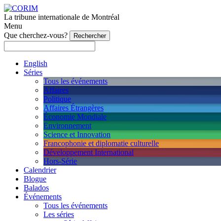
La tribune internationale de Montréal
Menu
Que cherchez-vous?
English
Séries
Tous les événements
Affaires
Politique
Affaires Étrangères
Économie Mondiale
Environnement
Science et Innovation
Francophonie et diplomatie culturelle
Développement International
Hors-Série
Calendrier
Blogue
Balados
Événements
Tous les événements
Les séries