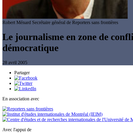
Robert Ménard
Secrétaire général de Reporters sans frontières
Le journalisme en zone de confli
démocratique
28 avril 2005
Partager
En association avec
Avec l'appui de