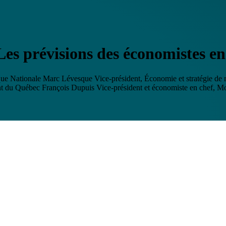
es prévisions des économistes en
que Nationale
Marc Lévesque
Vice-président, Économie et stratégie de
ent du Québec
François Dupuis
Vice-président et économiste en chef, 