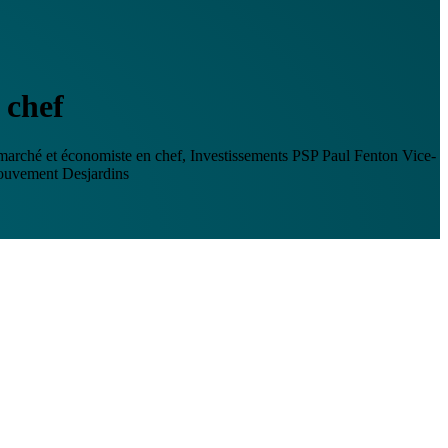
 chef
 marché et économiste en chef, Investissements PSP
Paul Fenton
Vice-
Mouvement Desjardins