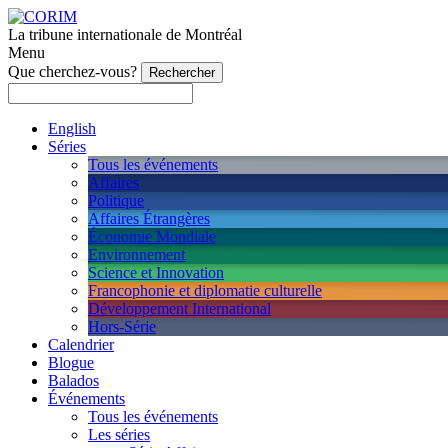
La tribune internationale de Montréal
Menu
Que cherchez-vous?
English
Séries
Tous les événements
Affaires
Politique
Affaires Étrangères
Économie Mondiale
Environnement
Science et Innovation
Francophonie et diplomatie culturelle
Développement International
Hors-Série
Calendrier
Blogue
Balados
Événements
Tous les événements
Les séries