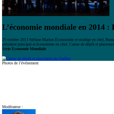
L’économie mondiale en 2014 : L
25 octobre 2013
Stéfane Marion
Économiste et stratège en chef, Ban
président principal et économiste en chef, Caisse de dépôt et placem
Série Économie Mondiale
Photos de l’événement
Modérateur :