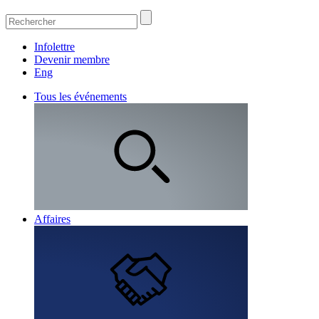
Infolettre
Devenir membre
Eng
Tous les événements
Affaires