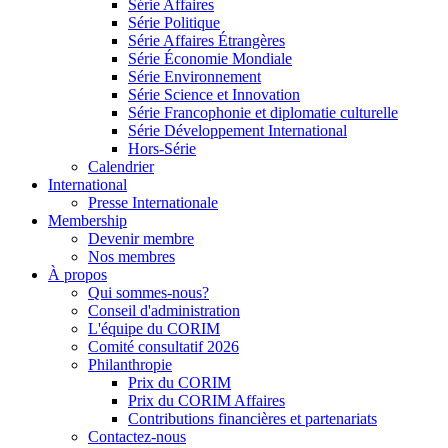
Série Affaires
Série Politique
Série Affaires Étrangères
Série Économie Mondiale
Série Environnement
Série Science et Innovation
Série Francophonie et diplomatie culturelle
Série Développement International
Hors-Série
Calendrier
International
Presse Internationale
Membership
Devenir membre
Nos membres
À propos
Qui sommes-nous?
Conseil d'administration
L'équipe du CORIM
Comité consultatif 2026
Philanthropie
Prix du CORIM
Prix du CORIM Affaires
Contributions financières et partenariats
Contactez-nous