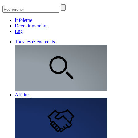
Infolettre
Devenir membre
Eng
Tous les événements
Affaires