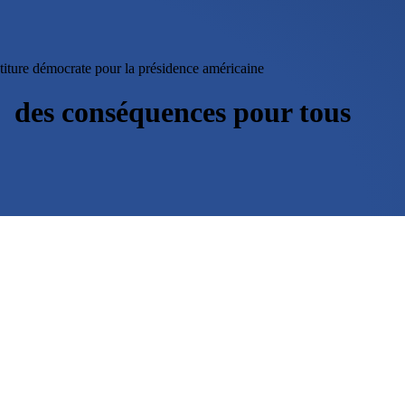
titure démocrate pour la présidence américaine
 : des conséquences pour tous