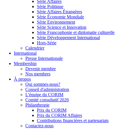
Série Affaires
Série Politique
Série Affaires Étrangères
Série Économie Mondiale
Série Environnement
Série Science et Innovation
Série Francophonie et diplomatie culturelle
Série Développement International
Hors-Série
Calendrier
International
Presse Internationale
Membership
Devenir membre
Nos membres
À propos
Qui sommes-nous?
Conseil d'administration
L'équipe du CORIM
Comité consultatif 2026
Philanthropie
Prix du CORIM
Prix du CORIM Affaires
Contributions financières et partenariats
Contactez-nous