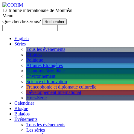
La tribune internationale de Montréal
Menu
Que cherchez-vous?
English
Séries
Tous les événements
Affaires
Politique
Affaires Étrangères
Économie Mondiale
Environnement
Science et Innovation
Francophonie et diplomatie culturelle
Développement International
Hors-Série
Calendrier
Blogue
Balados
Événements
Tous les événements
Les séries