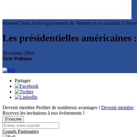
Howard Dean
Ancien gouverneur du Vermont et ex-candidat à l'inves
Les présidentielles américaines
26 octobre 2004
Série Politique
Partager
Devenir membre
Profiter de nombreux avantages !
Devenir membre
Recevez les invitations à nos événements !
S’inscrire
Grands Partenaires