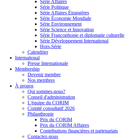
Série Affaires
Série Politique
Série Affaires Étrangères
Série Économie Mondiale
Série Environnement
Série Science et Innovation
Série Francophonie et diplomatie culturelle
Série Développement International
Hors-Série
Calendrier
International
Presse Internationale
Membership
Devenir membre
Nos membres
À propos
Qui sommes-nous?
Conseil d'administration
L'équipe du CORIM
Comité consultatif 2026
Philanthropie
Prix du CORIM
Prix du CORIM Affaires
Contributions financières et partenariats
Contactez-nous