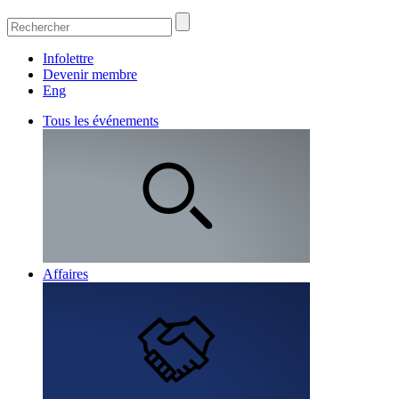
Infolettre
Devenir membre
Eng
Tous les événements
Affaires