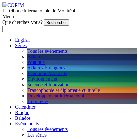
La tribune internationale de Montréal
Menu
Que cherchez-vous?
English
Séries
Tous les événements
Affaires
Politique
Affaires Étrangères
Économie Mondiale
Environnement
Science et Innovation
Francophonie et diplomatie culturelle
Développement International
Hors-Série
Calendrier
Blogue
Balados
Événements
Tous les événements
Les séries