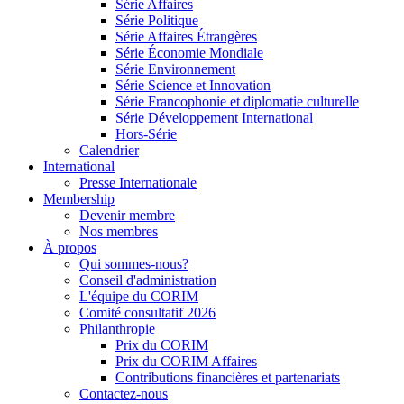
Série Affaires
Série Politique
Série Affaires Étrangères
Série Économie Mondiale
Série Environnement
Série Science et Innovation
Série Francophonie et diplomatie culturelle
Série Développement International
Hors-Série
Calendrier
International
Presse Internationale
Membership
Devenir membre
Nos membres
À propos
Qui sommes-nous?
Conseil d'administration
L'équipe du CORIM
Comité consultatif 2026
Philanthropie
Prix du CORIM
Prix du CORIM Affaires
Contributions financières et partenariats
Contactez-nous