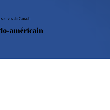
essources du Canada
do-américain