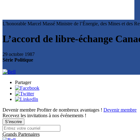
L'honorable Marcel Massé
Ministre de l’Énergie, des Mines et des R
L’accord de libre-échange Cana
29 octobre 1987
Série Politique
Partager
Devenir membre
Profiter de nombreux avantages !
Devenir membre
Recevez les invitations à nos événements !
S’inscrire
Grands Partenaires