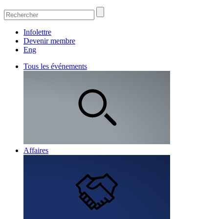
Infolettre
Devenir membre
Eng
Tous les événements
Affaires