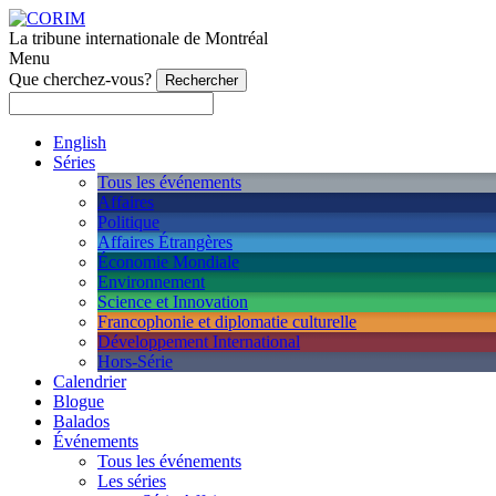
La tribune internationale de Montréal
Menu
Que cherchez-vous?
English
Séries
Tous les événements
Affaires
Politique
Affaires Étrangères
Économie Mondiale
Environnement
Science et Innovation
Francophonie et diplomatie culturelle
Développement International
Hors-Série
Calendrier
Blogue
Balados
Événements
Tous les événements
Les séries