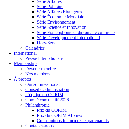
Série Affaires
Série Politique
Série Affaires Étrangères
Série Économie Mondiale
Série Environnement
Série Science et Innovation
Série Francophonie et diplomatie culturelle
Série Développement International
Hors-Série
Calendrier
International
Presse Internationale
Membership
Devenir membre
Nos membres
À propos
Qui sommes-nous?
Conseil d'administration
L'équipe du CORIM
Comité consultatif 2026
Philanthropie
Prix du CORIM
Prix du CORIM Affaires
Contributions financières et partenariats
Contactez-nous