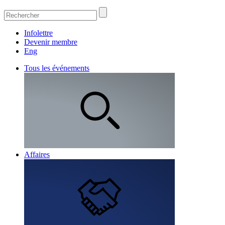
Infolettre
Devenir membre
Eng
Tous les événements
Affaires