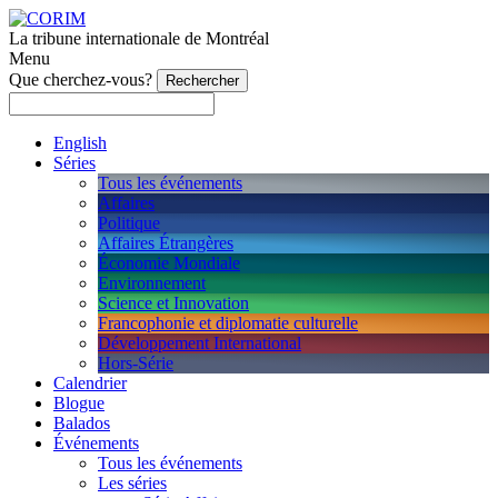
La tribune internationale de Montréal
Menu
Que cherchez-vous?
English
Séries
Tous les événements
Affaires
Politique
Affaires Étrangères
Économie Mondiale
Environnement
Science et Innovation
Francophonie et diplomatie culturelle
Développement International
Hors-Série
Calendrier
Blogue
Balados
Événements
Tous les événements
Les séries