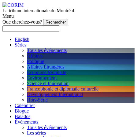
La tribune internationale de Montréal
Menu
Que cherchez-vous?
English
Séries
Tous les événements
Affaires
Politique
Affaires Étrangères
Économie Mondiale
Environnement
Science et Innovation
Francophonie et diplomatie culturelle
Développement International
Hors-Série
Calendrier
Blogue
Balados
Événements
Tous les événements
Les séries