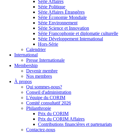
Série Affaires
Série Politique
Série Affaires Étrangères
Série Économie Mondiale
Série Environnement
Série Science et Innovation
Série Francophonie et diplomatie culturelle
Série Développement International
Hors-Série
Calendrier
International
Presse Internationale
Membership
Devenir membre
Nos membres
À propos
Qui sommes-nous?
Conseil d'administration
L'équipe du CORIM
Comité consultatif 2026
Philanthropie
Prix du CORIM
Prix du CORIM Affaires
Contributions financières et partenariats
Contactez-nous