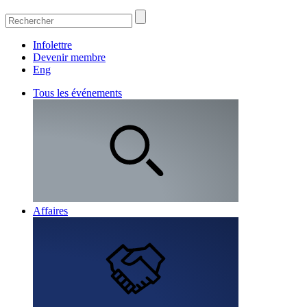
Infolettre
Devenir membre
Eng
Tous les événements
Affaires