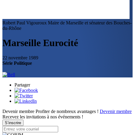
Robert Paul Vigouroux
Maire de Marseille et sénateur des Bouches-
du-Rhône
Marseille Eurocité
22 novembre 1989
Série Politique
Partager
Devenir membre
Profiter de nombreux avantages !
Devenir membre
Recevez les invitations à nos événements !
S’inscrire