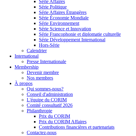
Série Affaires
Série Politique
Série Affaires Étrangères
Série Économie Mondiale
Série Environnement
Série Science et Innovation
Série Francophonie et diplomatie culturelle
Série Développement International
Hors-Série
Calendrier
International
Presse Internationale
Membership
Devenir membre
Nos membres
À propos
Qui sommes-nous?
Conseil d'administration
L'équipe du CORIM
Comité consultatif 2026
Philanthropie
Prix du CORIM
Prix du CORIM Affaires
Contributions financières et partenariats
Contactez-nous