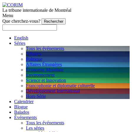
La tribune internationale de Montréal
Menu
Que cherchez-vous?
English
Séries
Tous les événements
Affaires
Politique
Affaires Étrangères
Économie Mondiale
Environnement
Science et Innovation
Francophonie et diplomatie culturelle
Développement International
Hors-Série
Calendrier
Blogue
Balados
Événements
Tous les événements
Les séries