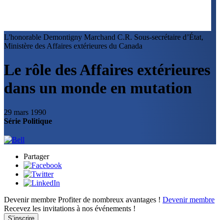
L'honorable Demontigny Marchand C.R.
Sous-secrétaire d’État,
Ministère des Affaires extérieures du Canada
Le rôle des Affaires extérieures
dans un monde en mutation
29 mars 1990
Série Politique
Partager
Devenir membre
Profiter de nombreux avantages !
Devenir membre
Recevez les invitations à nos événements !
S’inscrire