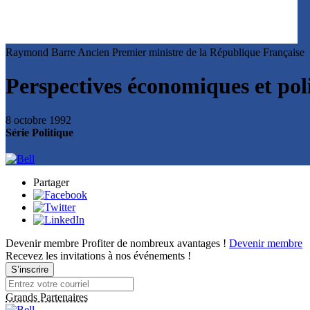
Raymond Barre
Ancien Premier ministre de la République Française
Perspectives économiques et pol
8 octobre 1992
Série Politique
Partager
Devenir membre
Profiter de nombreux avantages !
Devenir membre
Recevez les invitations à nos événements !
S’inscrire
Grands Partenaires