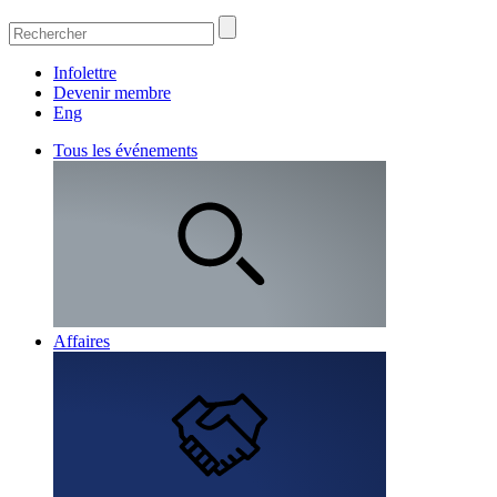
Infolettre
Devenir membre
Eng
Tous les événements
Affaires