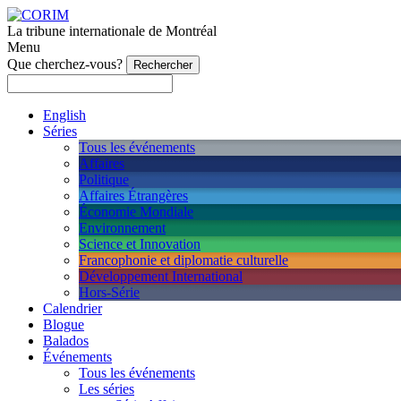
La tribune internationale de Montréal
Menu
Que cherchez-vous?
English
Séries
Tous les événements
Affaires
Politique
Affaires Étrangères
Économie Mondiale
Environnement
Science et Innovation
Francophonie et diplomatie culturelle
Développement International
Hors-Série
Calendrier
Blogue
Balados
Événements
Tous les événements
Les séries