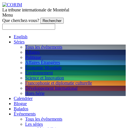
La tribune internationale de Montréal
Menu
Que cherchez-vous?
English
Séries
Tous les événements
Affaires
Politique
Affaires Étrangères
Économie Mondiale
Environnement
Science et Innovation
Francophonie et diplomatie culturelle
Développement International
Hors-Série
Calendrier
Blogue
Balados
Événements
Tous les événements
Les séries