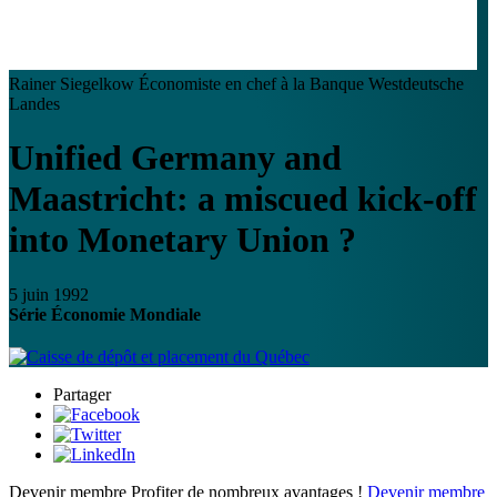
Rainer Siegelkow
Économiste en chef à la Banque Westdeutsche
Landes
Unified Germany and
Maastricht: a miscued kick-off
into Monetary Union ?
5 juin 1992
Série Économie Mondiale
Partager
Devenir membre
Profiter de nombreux avantages !
Devenir membre