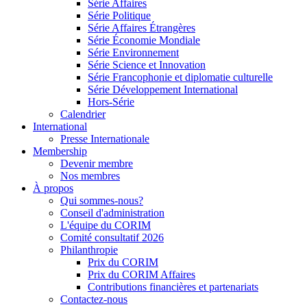
Série Affaires
Série Politique
Série Affaires Étrangères
Série Économie Mondiale
Série Environnement
Série Science et Innovation
Série Francophonie et diplomatie culturelle
Série Développement International
Hors-Série
Calendrier
International
Presse Internationale
Membership
Devenir membre
Nos membres
À propos
Qui sommes-nous?
Conseil d'administration
L'équipe du CORIM
Comité consultatif 2026
Philanthropie
Prix du CORIM
Prix du CORIM Affaires
Contributions financières et partenariats
Contactez-nous