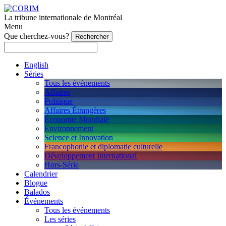
La tribune internationale de Montréal
Menu
Que cherchez-vous?
English
Séries
Tous les événements
Affaires
Politique
Affaires Étrangères
Économie Mondiale
Environnement
Science et Innovation
Francophonie et diplomatie culturelle
Développement International
Hors-Série
Calendrier
Blogue
Balados
Événements
Tous les événements
Les séries