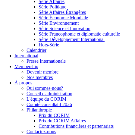
Série Affaires
Série Politique
Série Affaires Étrangères
Série Économie Mondiale
Série Environnement
Série Science et Innovation
Série Francophonie et diplomatie culturelle
Série Développement International
Hors-Série
Calendrier
International
Presse Internationale
Membership
Devenir membre
Nos membres
À propos
Qui sommes-nous?
Conseil d'administration
L'équipe du CORIM
Comité consultatif 2026
Philanthropie
Prix du CORIM
Prix du CORIM Affaires
Contributions financières et partenariats
Contactez-nous