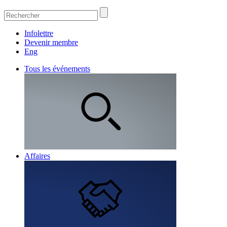
Infolettre
Devenir membre
Eng
Tous les événements
Affaires