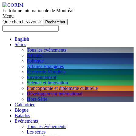
La tribune internationale de Montréal
Menu
Que cherchez-vous?
English
Séries
Tous les événements
Affaires
Politique
Affaires Étrangères
Économie Mondiale
Environnement
Science et Innovation
Francophonie et diplomatie culturelle
Développement International
Hors-Série
Calendrier
Blogue
Balados
Événements
Tous les événements
Les séries