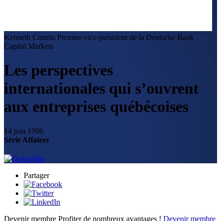
Kenneth Courtis
Premier-vice-président de la Deutsche Bank
Capital Markets
Les perspectives
internationales qui s’ouvrent
aux entreprises québécoises
14 juin 1996
Série Affaires
Partager
Devenir membre
Profiter de nombreux avantages !
Devenir membre