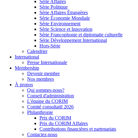
Série Affaires
Série Politique
Série Affaires Étrangères
Série Économie Mondiale
Série Environnement
Série Science et Innovation
Série Francophonie et diplomatie culturelle
Série Développement International
Hors-Série
Calendrier
International
Presse Internationale
Membership
Devenir membre
Nos membres
À propos
Qui sommes-nous?
Conseil d'administration
L'équipe du CORIM
Comité consultatif 2026
Philanthropie
Prix du CORIM
Prix du CORIM Affaires
Contributions financières et partenariats
Contactez-nous