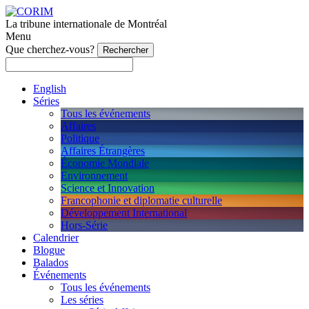
La tribune internationale de Montréal
Menu
Que cherchez-vous?
English
Séries
Tous les événements
Affaires
Politique
Affaires Étrangères
Économie Mondiale
Environnement
Science et Innovation
Francophonie et diplomatie culturelle
Développement International
Hors-Série
Calendrier
Blogue
Balados
Événements
Tous les événements
Les séries