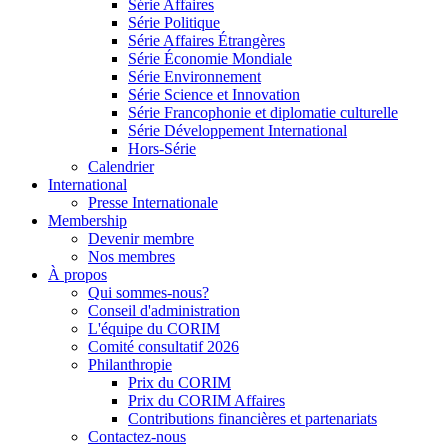
Série Affaires
Série Politique
Série Affaires Étrangères
Série Économie Mondiale
Série Environnement
Série Science et Innovation
Série Francophonie et diplomatie culturelle
Série Développement International
Hors-Série
Calendrier
International
Presse Internationale
Membership
Devenir membre
Nos membres
À propos
Qui sommes-nous?
Conseil d'administration
L'équipe du CORIM
Comité consultatif 2026
Philanthropie
Prix du CORIM
Prix du CORIM Affaires
Contributions financières et partenariats
Contactez-nous